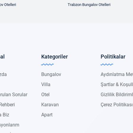
v Otelleri
Trabzon Bungalov Otelleri
al
Kategoriler
Politikalar
zda
Bungalov
Aydınlatma Me
Villa
Şartlar & Koşul
rulan Sorular
Otel
Gizlilik Bildiriml
Rehberi
Karavan
Çerez Politikası
 Biz
Apart
syonlarım