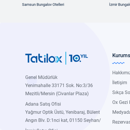
Samsun Bungalov Otelleri
İzmir Bungalo
Kurums
Hakkımı
Genel Müdürlük
İletişim
Yenimahalle 33171 Sok. No:3/36
Sıkça So
Mezitli/Mersin (Civanlar Plaza)
Ox Gezi 
Adana Satış Ofisi
Yağmur Optik Üstü, Yenibaraj, Bülent
Medyada
Angın Blv. D:1nci kat, 01150 Seyhan/
Rezerva