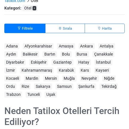
Tatilox.com
Otel
Kategori:
Otel
x
Filtrele
Sırala
Harita
Adana
Afyonkarahisar
Amasya
Ankara
Antalya
Aydın
Balıkesir
Bartın
Bolu
Bursa
Çanakkale
Diyarbakır
Eskişehir
Gaziantep
Hatay
İstanbul
İzmir
Kahramanmaraş
Karabük
Kars
Kayseri
Kocaeli
Mardin
Mersin
Muğla
Nevşehir
Niğde
Ordu
Rize
Sakarya
Samsun
Şanlıurfa
Tekirdağ
Trabzon
Tunceli
Uşak
Neden Tatilox Otelleri Tercih
Ediliyor?