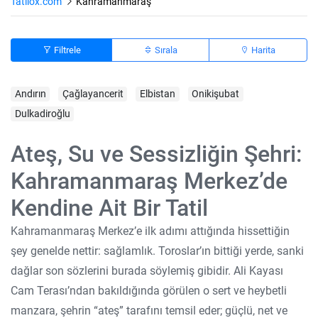
Tatilox.com
Kahramanmaraş
Filtrele
Sırala
Harita
Andırın
Çağlayancerit
Elbistan
Onikişubat
Dulkadiroğlu
Ateş, Su ve Sessizliğin Şehri:
Kahramanmaraş Merkez’de
Kendine Ait Bir Tatil
Kahramanmaraş Merkez’e ilk adımı attığında hissettiğin
şey genelde nettir: sağlamlık. Toroslar’ın bittiği yerde, sanki
dağlar son sözlerini burada söylemiş gibidir. Ali Kayası
Cam Terası’ndan bakıldığında görülen o sert ve heybetli
manzara, şehrin “ateş” tarafını temsil eder; güçlü, net ve