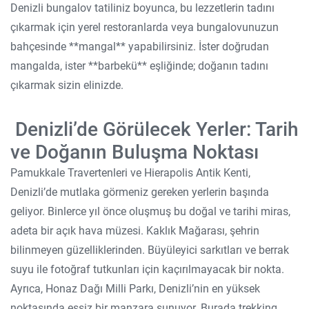
Denizli bungalov tatiliniz boyunca, bu lezzetlerin tadını
çıkarmak için yerel restoranlarda veya bungalovunuzun
bahçesinde **mangal** yapabilirsiniz. İster doğrudan
mangalda, ister **barbekü** eşliğinde; doğanın tadını
çıkarmak sizin elinizde.
Denizli’de Görülecek Yerler: Tarih
ve Doğanın Buluşma Noktası
Pamukkale Travertenleri ve Hierapolis Antik Kenti,
Denizli’de mutlaka görmeniz gereken yerlerin başında
geliyor. Binlerce yıl önce oluşmuş bu doğal ve tarihi miras,
adeta bir açık hava müzesi. Kaklık Mağarası, şehrin
bilinmeyen güzelliklerinden. Büyüleyici sarkıtları ve berrak
suyu ile fotoğraf tutkunları için kaçırılmayacak bir nokta.
Ayrıca, Honaz Dağı Milli Parkı, Denizli’nin en yüksek
noktasında eşsiz bir manzara sunuyor. Burada trekking