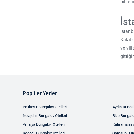
bilirs
İst
İstanb
Kalaba
ve vil
gittiğ
Popüler Yerler
Balıkesir Bungalov Otelleri
Aydın Bungal
Nevşehir Bungalov Otelleri
Rize Bungalo
Antalya Bungalov Otelleri
Kahramanmar
Kocaeli Bungalov Otelleri
Samsun Bung