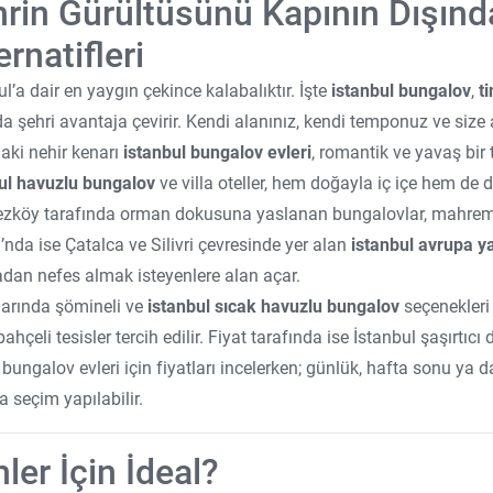
rin Gürültüsünü Kapının Dışın
ernatifleri
ul’a dair en yaygın çekince kalabalıktır. İşte
istanbul bungalov
,
t
a şehri avantaja çevirir. Kendi alanınız, kendi temponuz ve size ait
aki nehir kenarı
istanbul bungalov evleri
, romantik ve yavaş bir 
ul havuzlu bungalov
ve villa oteller, hem doğayla iç içe hem de 
zköy tarafında orman dokusuna yaslanan bungalovlar, mahremiyet
’nda ise Çatalca ve Silivri çevresinde yer alan
istanbul avrupa y
an nefes almak isteyenlere alan açar.
larında şömineli ve
istanbul sıcak havuzlu bungalov
seçenekleri
ahçeli tesisler tercih edilir. Fiyat tarafında ise İstanbul şaşırtıc
bungalov evleri için fiyatları incelerken; günlük, hafta sonu y
a seçim yapılabilir.
ler İçin İdeal?