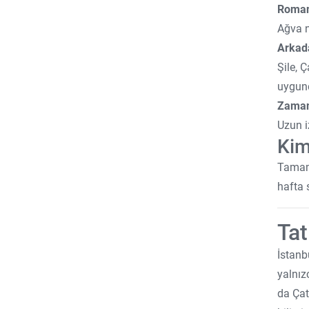
Roman
Şehir Oteli
Ağva ne
Kadın/Erkek Ayrı Havuz
Arkada
GD
Şile, 
Cafe
uygun
Zamanı
Online Tesis
Uzun i
Kayak Oteli
Kim
Tamame
hafta 
Tat
İstanb
yalnızc
da Çat