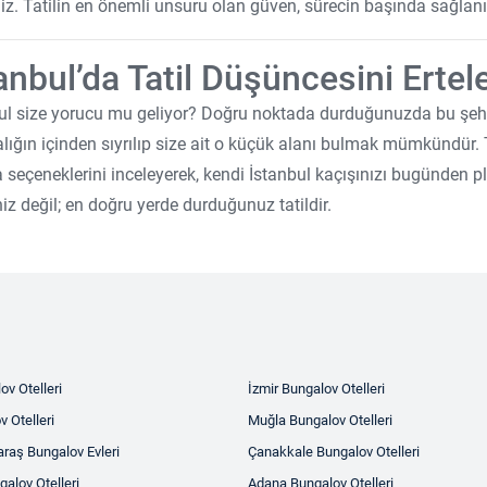
iniz. Tatilin en önemli unsuru olan güven, sürecin başında sağlanı
anbul’da Tatil Düşüncesini Erte
ul size yorucu mu geliyor? Doğru noktada durduğunuzda bu şehir,
lığın içinden sıyrılıp size ait o küçük alanı bulmak mümkündür. 
la seçeneklerini inceleyerek, kendi İstanbul kaçışınızı bugünden pl
iniz değil; en doğru yerde durduğunuz tatildir.
ov Otelleri
İzmir Bungalov Otelleri
v Otelleri
Muğla Bungalov Otelleri
aş Bungalov Evleri
Çanakkale Bungalov Otelleri
alov Otelleri
Adana Bungalov Otelleri