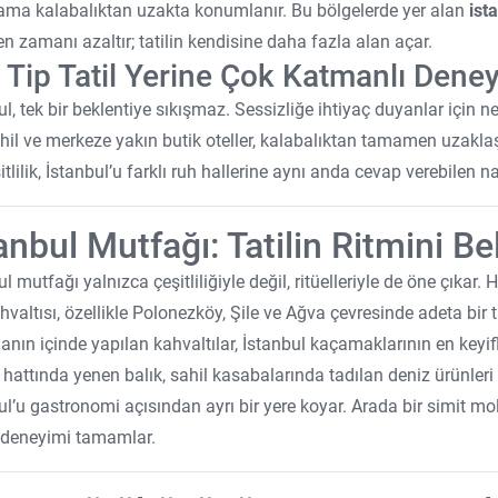
ama kalabalıktan uzakta konumlanır. Bu bölgelerde yer alan
ist
len zamanı azaltır; tatilin kendisine daha fazla alan açar.
 Tip Tatil Yerine Çok Katmanlı Dene
ul, tek bir beklentiye sıkışmaz. Sessizliğe ihtiyaç duyanlar için 
ahil ve merkeze yakın butik oteller, kalabalıktan tamamen uzaklaş
tlilik, İstanbul’u farklı ruh hallerine aynı anda cevap verebilen na
anbul Mutfağı: Tatilin Ritmini Be
ul mutfağı yalnızca çeşitliliğiyle değil, ritüelleriyle de öne çıkar
hvaltısı, özellikle Polonezköy, Şile ve Ağva çevresinde adeta bir t
anın içinde yapılan kahvaltılar, İstanbul kaçamaklarının en keyifl
hattında yenen balık, sahil kasabalarında tadılan deniz ürünleri ya
ul’u gastronomi açısından ayrı bir yere koyar. Arada bir simit m
 deneyimi tamamlar.