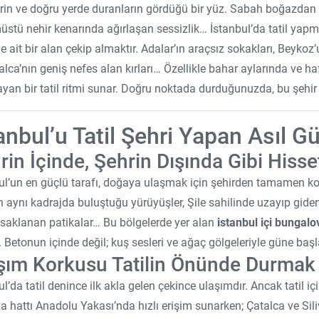
erin ve doğru yerde duranların gördüğü bir yüz. Sabah boğazdan 
stü nehir kenarında ağırlaşan sessizlik… İstanbul’da tatil yapm
e ait bir alan çekip almaktır. Adalar’ın araçsız sokakları, Beykoz’
alca’nın geniş nefes alan kırları… Özellikle bahar aylarında ve
ayan bir tatil ritmi sunar. Doğru noktada durduğunuzda, bu şehir 
anbul’u Tatil Şehri Yapan Asıl G
rin İçinde, Şehrin Dışında Gibi Hisse
ul’un en güçlü tarafı, doğaya ulaşmak için şehirden tamamen ko
n aynı kadrajda buluştuğu yürüyüşler, Şile sahilinde uzayıp gi
 saklanan patikalar… Bu bölgelerde yer alan
istanbul içi bungalo
r. Betonun içinde değil; kuş sesleri ve ağaç gölgeleriyle güne başl
şım Korkusu Tatilin Önünde Durmak
ul’da tatil denince ilk akla gelen çekince ulaşımdır. Ancak tatil iç
a hattı Anadolu Yakası’nda hızlı erişim sunarken; Çatalca ve Siliv