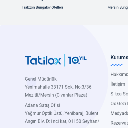
Trabzon Bungalov Otelleri
Mersin Bunga
Kurums
Hakkımı
Genel Müdürlük
İletişim
Yenimahalle 33171 Sok. No:3/36
Sıkça So
Mezitli/Mersin (Civanlar Plaza)
Ox Gezi 
Adana Satış Ofisi
Yağmur Optik Üstü, Yenibaraj, Bülent
Medyada
Angın Blv. D:1nci kat, 01150 Seyhan/
Rezerva