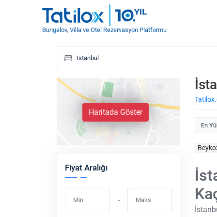
Bungalov, Villa ve Otel Rezervasyon Platformu
İst
Tatilox
Haritada Göster
En Yü
Beyko
Fiyat Aralığı
İst
Ka
-
İstanb