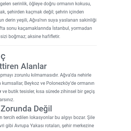
gelen serinlik, öğleye doğru ormanın kokusu,
ak, şehirden kaçmak değil; şehrin içinden
un derin yeşili, Ağva’nın suya yaslanan sakinliği
 hafta sonu kaçamaklarında İstanbul, yormadan
sizi boğmaz; aksine hafifletir.
üç
ttiren Alanlar
pmayı zorunlu kılmamasıdır. Ağva’da nehirle
den kumsallar, Beykoz ve Polonezköy’de ormanın
v
ve butik tesisler, kısa sürede zihinsel bir geçiş
arsınız.
 Zorunda Değil
in tercih edilen lokasyonlar bu algıyı bozar. Şile
ri gibi Avrupa Yakası rotaları, şehir merkezine