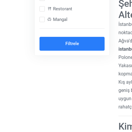
Şeh
Restorant
Alt
Mangal
İstanb
Dağ Konsepti
noktad
Ağva’d
Şömineli
Filtrele
istanb
Balayı Konsepti
Polone
Cave Otel
Yakası
Isıtmalı Özel Havuz
kopmad
Kış ay
Ortak Havuz
geniş b
Hayvan Dostu
uygun 
Denize Sıfır
rahatç
Muhafazakar (Korunaklı)
Kim
Göl Kenarı