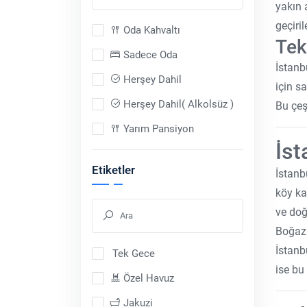
yakın 
geçiri
Oda Kahvaltı
Tek
Sadece Oda
İstanb
Herşey Dahil
için s
Herşey Dahil( Alkolsüz )
Bu çeşi
Yarım Pansiyon
İst
Sadece Araç
Etiketler
İstanb
Tam Pansiyon
köy ka
Tam Pansiyon Plus
ve doğ
Boğaz 
İstanb
Tek Gece
ise bu
Özel Havuz
Jakuzi