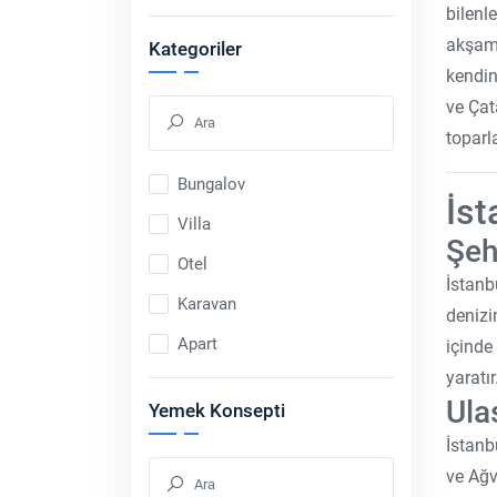
bilenl
akşamü
Kategoriler
kendin
ve Çat
toparl
Bungalov
İst
Villa
Şeh
Otel
İstanb
Karavan
denizi
Apart
içinde
yaratı
Ula
Yemek Konsepti
İstanb
ve Ağv