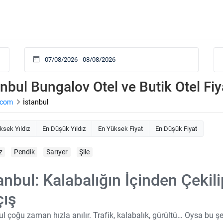
anbul Bungalov Otel ve Butik Otel Fiya
.com
İstanbul
ksek Yıldız
En Düşük Yıldız
En Yüksek Fiyat
En Düşük Fiyat
z
Pendik
Sarıyer
Şile
anbul: Kalabalığın İçinden Çekili
çış
ul çoğu zaman hızla anılır. Trafik, kalabalık, gürültü… Oysa bu ş