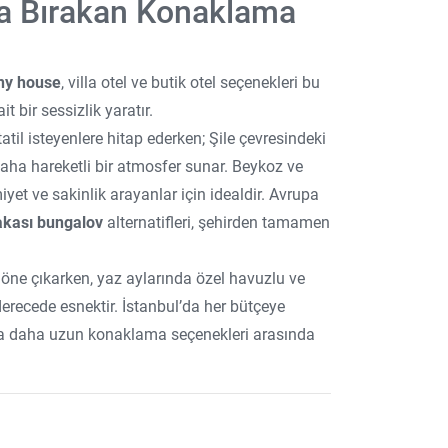
da Bırakan Konaklama
iny house
, villa otel ve butik otel seçenekleri bu
 bir sessizlik yaratır.
tatil isteyenlere hitap ederken; Şile çevresindeki
daha hareketli bir atmosfer sunar. Beykoz ve
 ve sakinlik arayanlar için idealdir. Avrupa
akası bungalov
alternatifleri, şehirden tamamen
 öne çıkarken, yaz aylarında özel havuzlu ve
ı derecede esnektir. İstanbul’da her bütçeye
a da daha uzun konaklama seçenekleri arasında