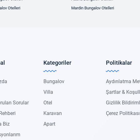
lov Otelleri
Mardin Bungalov Otelleri
al
Kategoriler
Politikalar
zda
Bungalov
Aydınlatma Me
Villa
Şartlar & Koşul
rulan Sorular
Otel
Gizlilik Bildiriml
Rehberi
Karavan
Çerez Politikası
 Biz
Apart
syonlarım