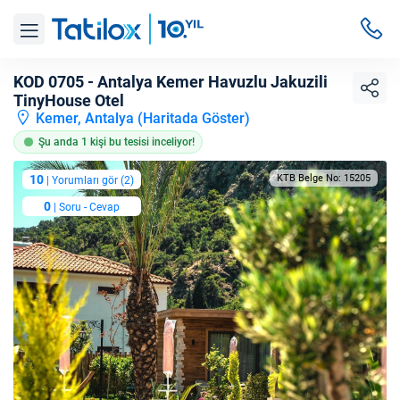
KOD 0705 - Antalya Kemer Havuzlu Jakuzili
TinyHouse Otel
Kemer, Antalya (
Haritada Göster
)
Şu anda 1 kişi bu tesisi inceliyor!
10
KTB Belge No: 15205
| Yorumları gör (2)
0
| Soru - Cevap