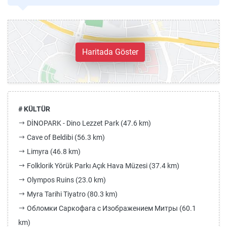
Haritada Göster
# KÜLTÜR
DİNOPARK - Dino Lezzet Park (47.6 km)
Cave of Beldibi (56.3 km)
Limyra (46.8 km)
Folklorik Yörük Parkı Açık Hava Müzesi (37.4 km)
Olympos Ruins (23.0 km)
Myra Tarihi Tiyatro (80.3 km)
Обломки Саркофага c Изображением Митры (60.1
km)