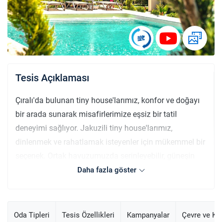
Tesis Açıklaması
Çıralı'da bulunan tiny house'larımız, konfor ve doğayı
bir arada sunarak misafirlerimize eşsiz bir tatil
deneyimi sağlıyor. Jakuzili tiny house'larımız,
dinlenmek ve rahatlamak isteyenler için mükemmel bir
seçenek. Ortak havuzumuzda serinleyebilir, güneşin
tadını çıkarabilirsiniz. Her sabah sunduğumuz kahvaltı
Daha fazla göster
hizmetimizle güne lezzet dolu bir başlangıç yapacak,
taze ve doğal ürünlerin keyfini çıkaracaksınız.
Restoranımız, çeşitli lezzetler sunarak tatilinizi daha
Oda Tipleri
Tesis Özellikleri
Kampanyalar
Çevre ve K