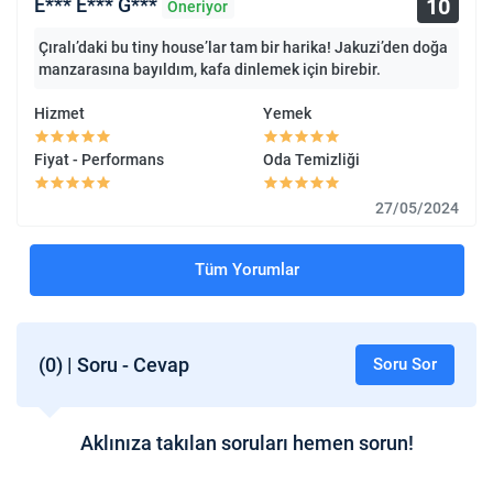
10
E*** E*** G***
Öneriyor
Çıralı’daki bu tiny house’lar tam bir harika! Jakuzi’den doğa
manzarasına bayıldım, kafa dinlemek için birebir.
Hizmet
Yemek
Fiyat - Performans
Oda Temizliği
27/05/2024
Tüm Yorumlar
(0) | Soru - Cevap
Soru Sor
Aklınıza takılan soruları hemen sorun!