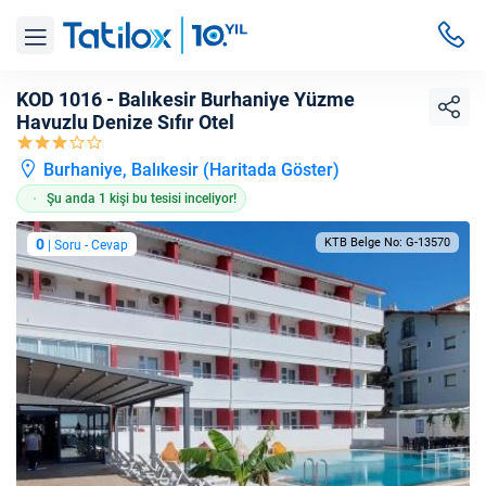
KOD 1016 - Balıkesir Burhaniye Yüzme
Havuzlu Denize Sıfır Otel
Burhaniye, Balıkesir (
Haritada Göster
)
Şu anda 1 kişi bu tesisi inceliyor!
0
KTB Belge No: G-13570
| Soru - Cevap