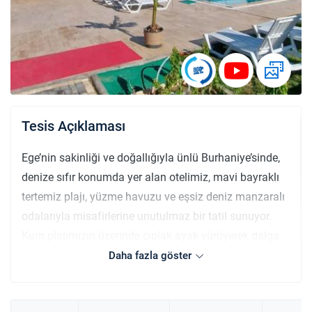
Tesis Açıklaması
Ege’nin sakinliği ve doğallığıyla ünlü Burhaniye’sinde,
denize sıfır konumda yer alan otelimiz, mavi bayraklı
tertemiz plajı, yüzme havuzu ve eşsiz deniz manzaralı
odalarıyla misafirlerine unutulmaz bir tatil sunuyor.
Kum plajımızın üzerinde çıplak ayak yürüyerek dalga
sesleri eşliğinde yeni güne başlayabilir, şezlongunuza
Daha fazla göster
uzanıp güneşin sıcak dokunuşunu hissedebilirsiniz.
Misafirlerimiz için hem kara hem de deniz manzaralı