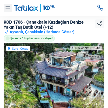
KOD 1706 - Çanakkale Kazdağları Denize
Yakın Taş Butik Otel (+12)
Ayvacık, Çanakkale (
Haritada Göster
)
Şu anda 1 kişi bu tesisi inceliyor!
0
KTB Belge No: G_81783
| Soru - Cevap