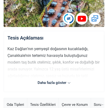
Tesis Açıklaması
Kaz Dağları’nın yemyeşil doğasının kucakladığı,
Çanakkale’nin tertemiz havasıyla buluştuğunuz
modern taş butik otelimiz, şıklık, konfor ve doğallığı bir
arada sunuyor. Yalnızca 12 yaş üstü misafirlerimizi
ağırladığımız otelimiz, sessiz ve huzurlu bir tatil
deneyimi arayanlar için ideal bir kaçış noktası. Sabah
Daha fazla göster
gözlerinizi açtığınızda odanızın geniş penceresinden
doğanın büyüleyici manzarasına bakarken, şöminenin
çıtırtısıyla huzurlu bir an yaşayabilirsiniz. Jakuzili
Oda Tipleri
Tesis Özellikleri
Çevre ve Konum
Soru - C