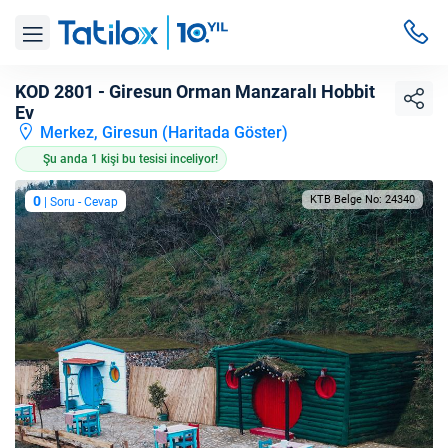
KOD 2801 - Giresun Orman Manzaralı Hobbit
Ev
Merkez, Giresun (
Haritada Göster
)
Şu anda 1 kişi bu tesisi inceliyor!
0
KTB Belge No: 24340
| Soru - Cevap