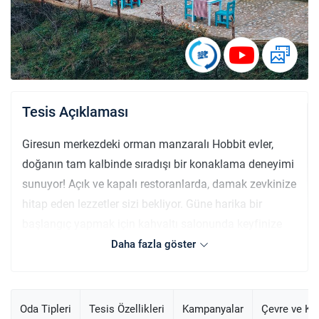
Tesis Açıklaması
Giresun merkezdeki orman manzaralı Hobbit evler,
doğanın tam kalbinde sıradışı bir konaklama deneyimi
sunuyor! Açık ve kapalı restoranlarda, damak zevkinize
hitap eden lezzetler sizi bekliyor. Güne harika bir
başlangıç yapmak için kahvaltı salonunda keyfinize
bakın, dondurmacıda ise serinletici bir mola
Daha fazla göster
verebilirsiniz. Bahçede doğanın tadını çıkarırken,
çocuklu aileler için de düşünülmüş; restoranda bebek
sandalyeleri mevcut. Resepsiyon 24 saat açık,
Oda Tipleri
Tesis Özellikleri
Kampanyalar
Çevre ve K