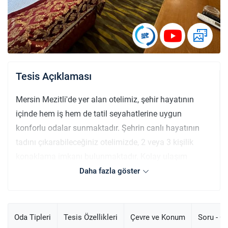
Tesis Açıklaması
Mersin Mezitli'de yer alan otelimiz, şehir hayatının
içinde hem iş hem de tatil seyahatlerine uygun
konforlu odalar sunmaktadır. Şehrin canlı hayatının
tadını çıkarabileceğiniz otelimizde, 2 veya 3 kişilik
konaklama imkanı bulunmaktadır. Kolay ulaşım
olanakları sayesinde şehirdeki önemli noktalara
Daha fazla göster
rahatça erişebilir, klimalı odalarımızda konforlu bir
konaklama deneyimi yaşayabilirsiniz. Ayrıca, otopark
hizmetimizle aracınızı güvenle park edebilir, şehirdeki
Oda Tipleri
Tesis Özellikleri
Çevre ve Konum
Soru - C
yoğun tempoya kolayca ayak uydurabilirsiniz. Hem iş