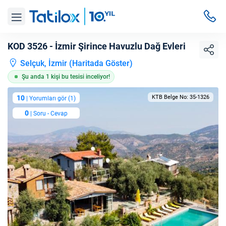
KOD 3526 - İzmir Şirince Havuzlu Dağ Evleri
Selçuk, İzmir (
Haritada Göster
)
Şu anda 1 kişi bu tesisi inceliyor!
10
KTB Belge No: 35-1326
| Yorumları gör (1)
0
| Soru - Cevap