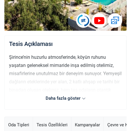
Tesis Açıklaması
Şirince’nin huzurlu atmosferinde, köyün ruhunu
yaşatan geleneksel mimaride inşa edilmiş otelimiz,
misafirlerine unutulmaz bir deneyim sunuyor. Yemyeşil
dağların eteklerinde yer alan, 2 katlı ahşap ve tarihi bir
binadan oluşan otelimiz, hem taş odaların otantik
sıcaklığını hem de modern konforu bir arada
Daha fazla göster
sunmaktadır. Odalarımız, Şirince’nin kendine özgü taş
mimarisini yansıtan şömineli ve otantik bir tasarıma
sahiptir. Soğuk kış akşamlarında şömine başında keyif
Oda Tipleri
Tesis Özellikleri
Kampanyalar
Çevre ve K
yaparken, yaz aylarında ise ferah taş duvarların