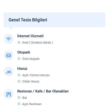
Check-in
En erken saat 14:00 ve sonrası.
Check-out
Genel Tesis Bilgileri
En geç saat 12:00 ve öncesi.
Sigara
İnternet Hizmeti
Odalarda sigara içilmez.
Evet ( Ücretsiz olarak )
Çocuklar
2 yaşına kadar olan bebekler ücretsizdir.
Otopark
Özel otopark
Havuz
Açık Yüzme Havuzu
Ortak Havuz
Restoran / Kafe / Bar Olanakları
Bar
Açık Restoran