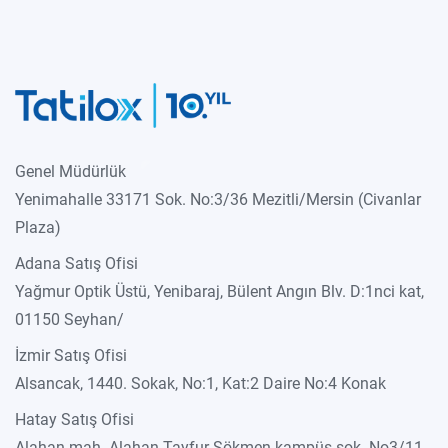
Genel Müdürlük
Yenimahalle 33171 Sok. No:3/36 Mezitli/Mersin (Civanlar
Plaza)
Adana Satış Ofisi
Yağmur Optik Üstü, Yenibaraj, Bülent Angın Blv. D:1nci kat,
01150 Seyhan/
İzmir Satış Ofisi
Alsancak, 1440. Sokak, No:1, Kat:2 Daire No:4 Konak
Hatay Satış Ofisi
Alahan mah. Alahan Tayfur Sökmen kampüs sok. No3/11