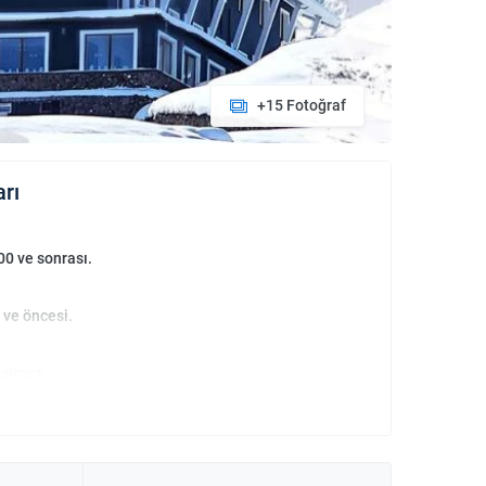
+15 Fotoğraf
arı
00 ve sonrası.
 ve öncesi.
çilmez.
an bebekler ücretsizdir.