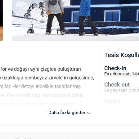
Tesis Koşull
Check-in
nfor ve doğayı aynı çizgide buluşturan
En erken saat 14:
n uzaklaşıp bembeyaz zirvelerin gölgesinde,
Check-out
ılar. Her detayı incelikle tasarlanmış
En geç saat 12:00
sunar. Panoramik dağ manzarasına sahip
Sigara
erken, akşam saatlerinde gökyüzünün
Odalarda sigara i
lanak tanır. Otel bünyesindeki restoran,
Daha fazla göster
Çocuklar
firlerine eşsiz bir lezzet deneyimi sunar.
2 yaşına kadar ol
çin spa, sauna ve kapalı havuz alanı adeta
isafirlerine sıcak bir karşılama sunan tesis,