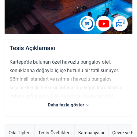
Tesis Açıklaması
Kartepe’de bulunan özel havuzlu bungalov otel,
konuklarına doğayla iç içe huzurlu bir tatil sunuyor.
Şömineli, standart ve ısıtmalı havuzlu bungalov
seçenekleri ile herkesin ihtiyacına uygun konaklama
imkanı sağlanıyor. Özel ve ısıtmalı havuzlar, dört
mevsim boyunca keyifle kullanabileceğiniz şekilde
Daha fazla göster
tasarlanmış. Ortak havuz ise otelin diğer misafirleriyle
paylaşarak sosyalleşmenize olanak tanıyor. Tesis,
ücretsiz internet ve özel otopark gibi olanaklarla
Oda Tipleri
Tesis Özellikleri
Kampanyalar
Çevre ve K