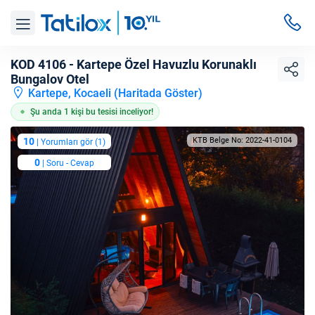
KOD 4106 - Kartepe Özel Havuzlu Korunaklı
Bungalov Otel
Kartepe, Kocaeli (
Haritada Göster
)
Şu anda 1 kişi bu tesisi inceliyor!
10
KTB Belge No: 2022-41-0104
| Yorumları gör (1)
0
| Soru - Cevap