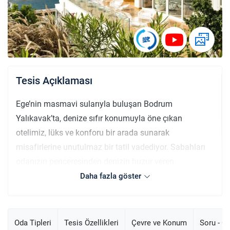
Tesis Açıklaması
Ege’nin masmavi sularıyla buluşan Bodrum
Yalıkavak’ta, denize sıfır konumuyla öne çıkan
otelimiz, lüks ve konforu bir arada sunarak
misafirlerine unutulmaz bir tatil vadediyor. Sabahları
odanızın penceresinden denizin huzur veren
manzarasına uyanırken, güne zengin kahvaltımızla
Daha fazla göster
enerji dolu bir başlangıç yapabilirsiniz. Gün boyu ortak
yüzme havuzunda serinleyebilir ya da ince kumlu
plajımızda güneşin tadını çıkarabilirsiniz. İskelede,
Oda Tipleri
Tesis Özellikleri
Çevre ve Konum
Soru - C