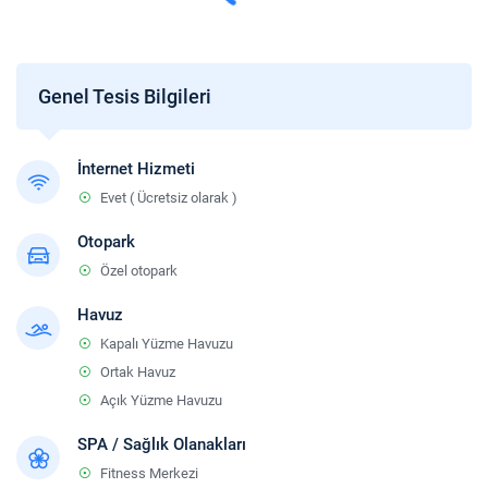
Tesis Koşulları
Check-in
En erken saat 14:00 ve sonrası.
Genel Tesis Bilgileri
Check-out
En geç saat 12:00 ve öncesi.
İnternet Hizmeti
Sigara
Evet ( Ücretsiz olarak )
Odalarda sigara içilmez.
Çocuklar
Otopark
2 yaşına kadar olan bebekler ücretsizdir.
Özel otopark
Havuz
Kapalı Yüzme Havuzu
Ortak Havuz
Açık Yüzme Havuzu
SPA / Sağlık Olanakları
Fitness Merkezi