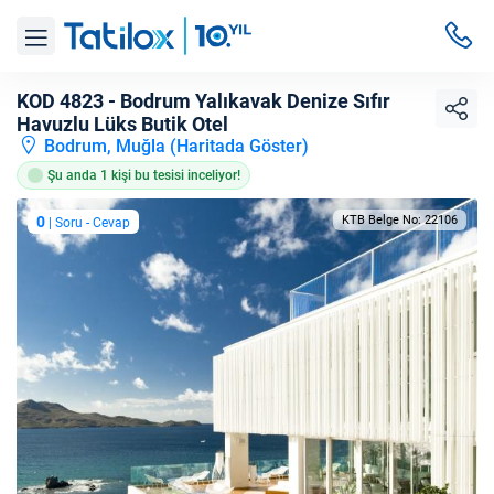
KOD 4823 - Bodrum Yalıkavak Denize Sıfır
Havuzlu Lüks Butik Otel
Bodrum, Muğla (
Haritada Göster
)
Şu anda 1 kişi bu tesisi inceliyor!
0
KTB Belge No: 22106
| Soru - Cevap