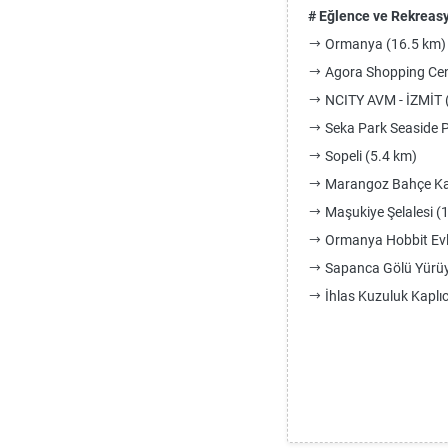
# Eğlence ve Rekreas
Ormanya (16.5 km)
Agora Shopping Cent
NCITY AVM - İZMİT 
Seka Park Seaside P
Sopeli (5.4 km)
Marangoz Bahçe Ka
Maşukiye Şelalesi (
Ormanya Hobbit Evle
Sapanca Gölü Yürüy
İhlas Kuzuluk Kaplıc