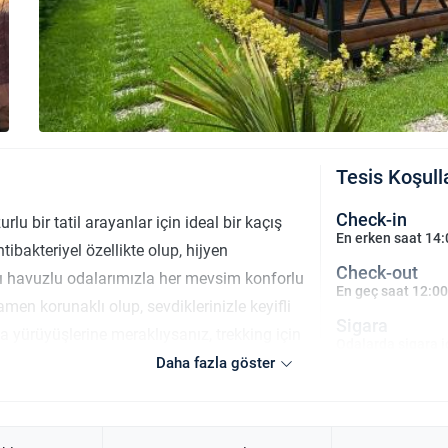
Tesis Koşull
Check-in
u bir tatil arayanlar için ideal bir kaçış
En erken saat 14:
tibakteriyel özellikte olup, hijyen
Check-out
malı havuzlu odalarımızla her mevsim konforlu
En geç saat 12:00
n korunaklı olup, sevdiklerinizle keyifli
Sigara
a yürüyüşlerine meraklıysanız, trekking için
Odalarda sigara i
n temiz havasında yürüyüş yapıp, günün
Daha fazla göster
Çocuklar
iniz. Tüm detayları sizin rahatınız için
2 yaşına kadar ol
olu anları bir arada bulacaksınız.