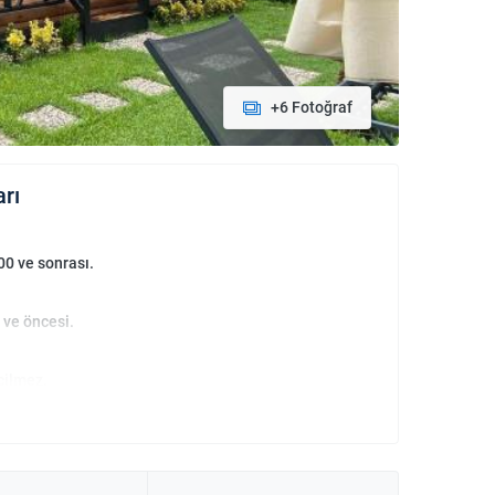
+6 Fotoğraf
arı
00 ve sonrası.
 ve öncesi.
çilmez.
an bebekler ücretsizdir.