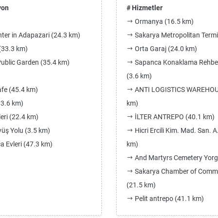
yon
# Hizmetler
Ormanya (16.5 km)
er in Adapazari (24.3 km)
Sakarya Metropolitan Termi
(33.3 km)
Orta Garaj (24.0 km)
ublic Garden (35.4 km)
Sapanca Konaklama Rehberi
(3.6 km)
fe (45.4 km)
ANTI LOGISTICS WAREHOUS
13.6 km)
km)
ri (22.4 km)
İLTER ANTREPO (40.1 km)
üş Yolu (3.5 km)
Hicri Ercili Kim. Mad. San. A
a Evleri (47.3 km)
km)
And Martyrs Cemetery Yorga
Sakarya Chamber of Comme
(21.5 km)
Pelit antrepo (41.1 km)