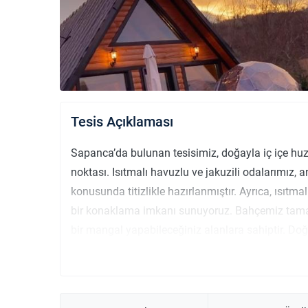
Tesis Açıklaması
Sapanca’da bulunan tesisimiz, doğayla iç içe huzurl
noktası. Isıtmalı havuzlu ve jakuzili odalarımız, an
konusunda titizlikle hazırlanmıştır. Ayrıca, ısıt
bir konaklama imkanı sunuyoruz. Bahçemiz tamame
bir mangal yapabileceğiniz alanlara sahiptir. Doğ
çevrede harika rotalar sizi bekliyor. Sapanca’nı
yorgunluğunu atabilir, doğanın keyfini çıkarabilirs
düşünülmüş bu tesiste, hem huzuru hem de keyif d