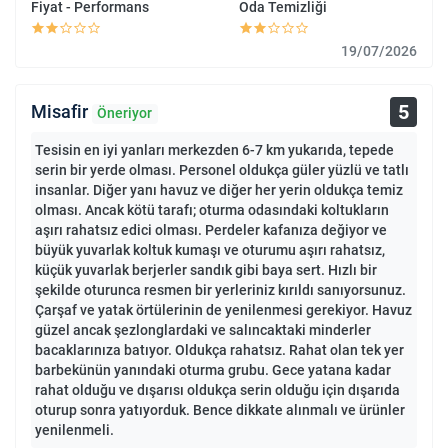
Fiyat - Performans
Oda Temizliği
19/07/2026
5
Misafir
Öneriyor
Tesisin en iyi yanları merkezden 6-7 km yukarıda, tepede
serin bir yerde olması. Personel oldukça güler yüzlü ve tatlı
insanlar. Diğer yanı havuz ve diğer her yerin oldukça temiz
olması. Ancak kötü tarafı; oturma odasındaki koltukların
aşırı rahatsız edici olması. Perdeler kafanıza değiyor ve
büyük yuvarlak koltuk kumaşı ve oturumu aşırı rahatsız,
küçük yuvarlak berjerler sandık gibi baya sert. Hızlı bir
şekilde oturunca resmen bir yerleriniz kırıldı sanıyorsunuz.
Çarşaf ve yatak örtülerinin de yenilenmesi gerekiyor. Havuz
güzel ancak şezlonglardaki ve salıncaktaki minderler
bacaklarınıza batıyor. Oldukça rahatsız. Rahat olan tek yer
barbekünün yanındaki oturma grubu. Gece yatana kadar
rahat olduğu ve dışarısı oldukça serin olduğu için dışarıda
oturup sonra yatıyorduk. Bence dikkate alınmalı ve ürünler
yenilenmeli.