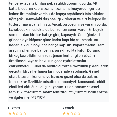
tencere-tava takımları pek sağlıklı görünmüyordu. Alt
kattaki odanın kapısı zaman zaman sıkışıyordu. İçeride
kalma ihtimaliniz var; biz de kapıyı açabilmek için oldukça
uğraştık. Banyodaki duş başlığı kırılmıştı ve cırt kelepçe ile
tutturulmaya çalışılmıştı. Ancak bu çözüm işe yaramıyordu.
Lavabodaki muslukta da benzer bir sorun vardı. En büyük
sorunlardan biri ise bahçe giriş kapısıydı. Geldiğimiz ilk
günden ayrıldığımız güne kadar kapı hiç çalışmadı. Bu
nedenle 2 gün boyunca bahçe kapısını kapatamadık. Hem
aracımız hem de bahçemiz sürekli açıkta kaldı. Durumu
birkaç kez bildirmemize rağmen herhangi bir çözüm
üretilmedi. Ayrıca havuzun gece aydınlatmaları
çalışmıyordu. Bunu da bildirdiğimizde "bozulmuş" denilerek
geçiştirildi ve herhangi bir müdahale yapılmadı. Genel
olarak tesisin konumu ve havuzu güzel olsa da bakım,
temizlik ve özellikle misafir memnuniyeti konusunda ciddi
eksikleri olduğunu düşünüyorum. Puanlamam: * Genel
temizlik: **4/10** * Havuz temizliği: **9/10** * Sorun çözme
ve ilgilenme: **3/10**
Hizmet
Yemek