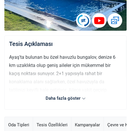
Tesis Açıklaması
Ayaş'ta bulunan bu özel havuzlu bungalov, denize 6
km uzaklıkta olup geniş aileler için mükemmel bir
kaçış noktası sunuyor. 2+1 yapısıyla rahat bir
konaklama alanı sağlarken, özel havuzuyla da
tatilinizi keyifli hale getiriyor. Ailece vakit geçirip
doğanın tadını çıkarabileceğiniz bir yer arıyorsanız, bu
Daha fazla göster
bungalov tam size göre. Bahçesinde mangal yapabilir,
tam donanımlı mutfağında evinizdeymiş gibi yemek
hazırlayabilirsiniz. Geniş ve ferah ortamı ile hem
Oda Tipleri
Tesis Özellikleri
Kampanyalar
Çevre ve K
dinlenme hem de eğlence fırsatı sunan bu bungalov,