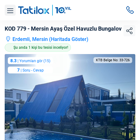
KOD 779 - Mersin Ayaş Özel Havuzlu Bungalov
Erdemli, Mersin (
Haritada Göster
)
Şu anda 1 kişi bu tesisi inceliyor!
8.3
KTB Belge No: 33-726
| Yorumları gör (15)
7
| Soru - Cevap