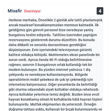
4
Misafir
Önermiyor
Herkese merhaba, Öncelikle 2 günlük aile tatili planlamıştık
ancak maalesef konaklamamızdan memnun kalmadık. İlk
geldiğimiz gün görevli personel bize neredeyse yanlış
bungalovu teslim ediyordu. TatilOxo üzerinden yaptığım
rezervasyonu göstererek durumu düzelttim. Bu konuda
daha dikkatli ve sorumlu davranılması gerektiğini
düşünüyorum. Evin içerisindeki televizyonun görüntü
kalitesi oldukça kötüydü. Muhtemelen ekran panelinde bir
sorun vardı. Ayrıca ilanda Wi-Fi olduğu belirtilmesine
rağmen, sanırım 5 bungalovun ortak kullandığı tek bir
modem bulunuyor. Bu yüzden internet yalnızca 1 diş
çekiyordu ve neredeyse kullanılamıyordu. Bölgede
operatörlerin mobil şebekesi de çok iyi çekmediği için
internetsiz kalıyorsunuz. Diğer yorumlarda da belirtildiği
gibi oturma odasındaki siyah koltuklar oldukça rahatsızdı.
Ayrıca koltuklar yeterince temiz değildi. Bizden önce evcil
hayvan konaklamış olmalı ki koltuklarda hâlâ hayvan tüyleri
bulunuyordu. Mutfak ekipmanları da yetersizdi. Örneğin
doğrama tahtası yoktu, kullanışlı bir bıçak bulunmuyordu ve