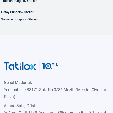
Trabzon Bungalov Otelleri
Hatay Bungalov Otelleri
Samsun Bungalov Otelleri
Genel Müdürlük
Yenimahalle 33171 Sok. No:3/36 Mezitli/Mersin (Civanlar
Plaza)
Adana Satış Ofisi
Yağmur Optik Üstü, Yenibaraj, Bülent Angın Blv. D:1nci kat,