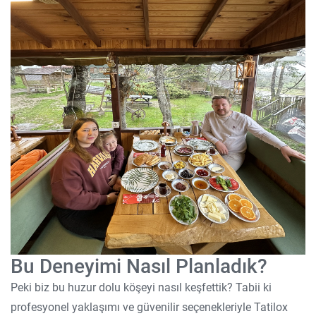
Bu Deneyimi Nasıl Planladık?
Peki biz bu huzur dolu köşeyi nasıl keşfettik? Tabii ki
profesyonel yaklaşımı ve güvenilir seçenekleriyle Tatilox