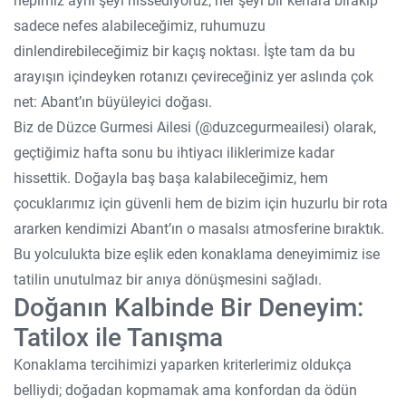
hepimiz aynı şeyi hissediyoruz; her şeyi bir kenara bırakıp
sadece nefes alabileceğimiz, ruhumuzu
dinlendirebileceğimiz bir kaçış noktası. İşte tam da bu
arayışın içindeyken rotanızı çevireceğiniz yer aslında çok
net: Abant’ın büyüleyici doğası.
Biz de Düzce Gurmesi Ailesi (@duzcegurmeailesi) olarak,
geçtiğimiz hafta sonu bu ihtiyacı iliklerimize kadar
hissettik. Doğayla baş başa kalabileceğimiz, hem
çocuklarımız için güvenli hem de bizim için huzurlu bir rota
ararken kendimizi Abant’ın o masalsı atmosferine bıraktık.
Bu yolculukta bize eşlik eden konaklama deneyimimiz ise
tatilin unutulmaz bir anıya dönüşmesini sağladı.
Doğanın Kalbinde Bir Deneyim:
Tatilox ile Tanışma
Konaklama tercihimizi yaparken kriterlerimiz oldukça
belliydi; doğadan kopmamak ama konfordan da ödün