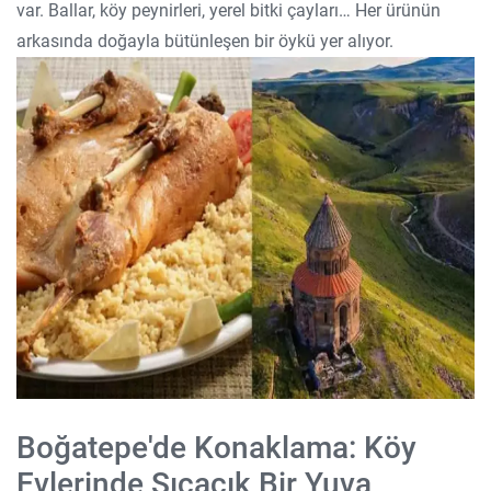
var. Ballar, köy peynirleri, yerel bitki çayları… Her ürünün
arkasında doğayla bütünleşen bir öykü yer alıyor.
Boğatepe'de Konaklama: Köy
Evlerinde Sıcacık Bir Yuva