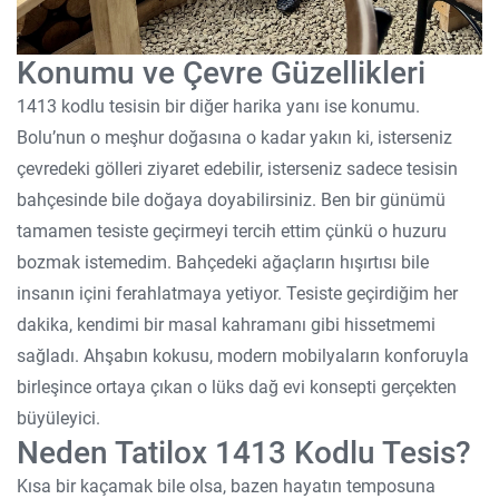
Konumu ve Çevre Güzellikleri
1413 kodlu tesisin bir diğer harika yanı ise konumu.
Bolu’nun o meşhur doğasına o kadar yakın ki, isterseniz
çevredeki gölleri ziyaret edebilir, isterseniz sadece tesisin
bahçesinde bile doğaya doyabilirsiniz. Ben bir günümü
tamamen tesiste geçirmeyi tercih ettim çünkü o huzuru
bozmak istemedim. Bahçedeki ağaçların hışırtısı bile
insanın içini ferahlatmaya yetiyor. Tesiste geçirdiğim her
dakika, kendimi bir masal kahramanı gibi hissetmemi
sağladı. Ahşabın kokusu, modern mobilyaların konforuyla
birleşince ortaya çıkan o lüks dağ evi konsepti gerçekten
büyüleyici.
Neden Tatilox 1413 Kodlu Tesis?
Kısa bir kaçamak bile olsa, bazen hayatın temposuna