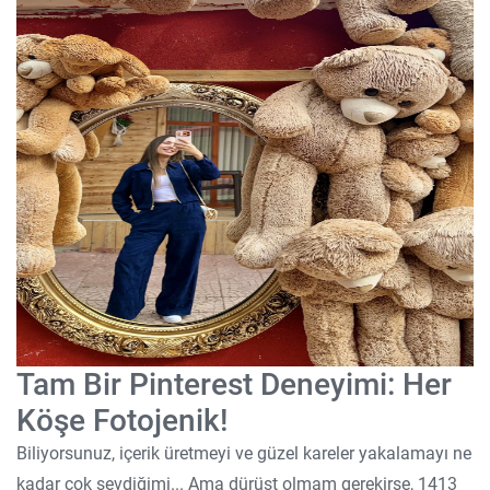
Tam Bir Pinterest Deneyimi: Her
Köşe Fotojenik!
Biliyorsunuz, içerik üretmeyi ve güzel kareler yakalamayı ne
kadar çok sevdiğimi... Ama dürüst olmam gerekirse, 1413