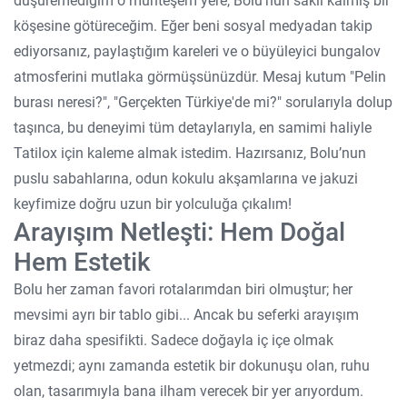
düşüremediğim o muhteşem yere, Bolu'nun saklı kalmış bir
köşesine götüreceğim. Eğer beni sosyal medyadan takip
ediyorsanız, paylaştığım kareleri ve o büyüleyici bungalov
atmosferini mutlaka görmüşsünüzdür. Mesaj kutum "Pelin
burası neresi?", "Gerçekten Türkiye'de mi?" sorularıyla dolup
taşınca, bu deneyimi tüm detaylarıyla, en samimi haliyle
Tatilox için kaleme almak istedim. Hazırsanız, Bolu’nun
puslu sabahlarına, odun kokulu akşamlarına ve jakuzi
keyfimize doğru uzun bir yolculuğa çıkalım!
Arayışım Netleşti: Hem Doğal
Hem Estetik
Bolu her zaman favori rotalarımdan biri olmuştur; her
mevsimi ayrı bir tablo gibi... Ancak bu seferki arayışım
biraz daha spesifikti. Sadece doğayla iç içe olmak
yetmezdi; aynı zamanda estetik bir dokunuşu olan, ruhu
olan, tasarımıyla bana ilham verecek bir yer arıyordum.