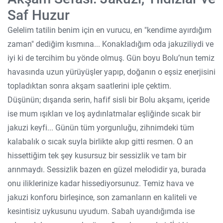
Saf Huzur
Gelelim tatilin benim için en vurucu, en "kendime ayırdığım
zaman" dediğim kısmına... Konakladığım oda jakuziliydi ve
iyi ki de tercihim bu yönde olmuş. Gün boyu Bolu’nun temiz
havasında uzun yürüyüşler yapıp, doğanın o eşsiz enerjisini
topladıktan sonra akşam saatlerini iple çektim.
Düşünün; dışarıda serin, hafif sisli bir Bolu akşamı, içeride
ise mum ışıkları ve loş aydınlatmalar eşliğinde sıcak bir
jakuzi keyfi... Günün tüm yorgunluğu, zihnimdeki tüm
kalabalık o sıcak suyla birlikte akıp gitti resmen. O an
hissettiğim tek şey kusursuz bir sessizlik ve tam bir
arınmaydı. Sessizlik bazen en güzel melodidir ya, burada
onu iliklerinize kadar hissediyorsunuz. Temiz hava ve
jakuzi konforu birleşince, son zamanların en kaliteli ve
kesintisiz uykusunu uyudum. Sabah uyandığımda ise