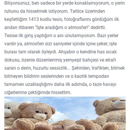
Biliyorsunuz, ben sadece bir yerde konaklamıyorum, o yerin
ruhunu da hissetmek istiyorum. Tatilox üzerinden
keşfettiğim 1413 kodlu tesis, fotoğraflarını gördüğüm ilk
andan itibaren "İşte aradığım o atmosfer!" dedirtti.
Tesise ilk giriş yaptığım o anı unutamıyorum. Bazı yerler
vardır ya, atmosferi sizi saniyeler içinde içine çeker; işte
burası tam olarak öyleydi. Ahşabın o kendine has sıcak
dokusu, özenle düzenlenmiş yemyeşil bahçesi ve etrafı
saran o derin, huzurlu sessizlik... Şehirden, trafikten, bitmek
bilmeyen bildirim seslerinden ve o kaotik tempodan
tamamen uzaklaştığımı daha ilk adımda, o taze havayı
ciğerlerime çektiğimde hissettim.