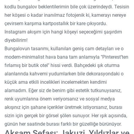
kodlu bungalov beklentilerimin bile çok üzerindeydi. Tesisin
her köşesi o kadar inanılmaz fotojenik ki, kamerayı nereye
çevirsem karşıma kartpostallık bir kare çıkıyordu.
Instagram akışım için hangi köşeyi seçeceğimi şaşırdım
diyebilirim!
Bungalovun tasarımı, kullanılan geniş cam detayları ve o
modern-minimalist hava bana tam anlamıyla "Pinterest’ten
fırlamış bir butik otel" hissi verdi. Bahçedeki şık oturma
alanlarında kahvemi yudumlarken bile dekorasyondaki o
küçük ama etkili incelikleri incelemekten kendimi
alamadım. Eğer siz de benim gibi estetik tutkunuysanız,
renk uyumlarına önem veriyorsanız ve sosyal medya
akışınız için şahane içerikler üretmek istiyorsanız, burası
sizin için gerçek bir görsel şölen sunuyor. Her ışık açısında,
günün her saatinde burası farklı bir güzelliğe bürünüyor.
Akşam Sefası: Jakuzi, Yıldızlar ve