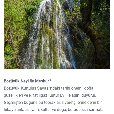
Bozüyük Neyi ile Meşhur?
Bozüyük, Kurtuluş Savaşı'ndaki tarihi önemi, doğal
güzellikleri ve Rıfat Ilgaz Kültür Evi ile adını duyurur.
Geçmişten bugüne bu topraklar, ziyaretçilerine derin bir
hikaye anlatır. Tarih, kültür ve doğa, burada sizi sarmalar.