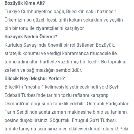
Bozüyük Kime Ait?
Türkiye Cumhuriyeti'ne bağlı, Bilecik’in saklı hazinesi!
Ülkemizin bu güzel ilçesi, tarih kokan sokakları ve yeşilin
bin bir tonu ile ziyaretçilerini karşılıyor.
Bozüyük Neden Önemli?
Kurtuluş Savaşı'nda önemli bir rol üstlenen Bozüyük,
stratejik konumu ve verdiği kahramanca mücadele ile
tarihe adını altın harflerle yazdırmış bir ilçedir. Bu topraklar,
zaferin ve bağımsızlığın sembolüdür.
Bilecik Neyi Meşhur Yerleri?
Bilecik’in “meşhur” kelimesiyle yetinecek hali yok! Şeyh
Edebali Türbesi’nde tarihin tozlu raflarını karıştırıp
Osmanlı’nın doğuşuna tanıklık edebilir, Osmanlı Padişahları
Tarih Şeridi’nde adeta zaman makinesine binip sultanların
peşine düşebilirsiniz. Söğüt’teki Ertuğrul Gazi Türbesi,
tarihle tanışma seansınızın en etkileyici durağı olacak! Peki