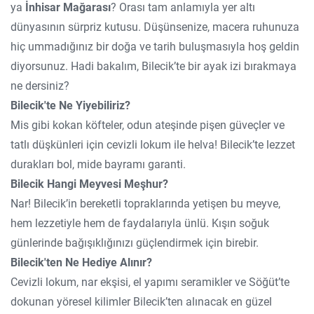
ya
İnhisar Mağarası
? Orası tam anlamıyla yer altı
dünyasının sürpriz kutusu. Düşünsenize, macera ruhunuza
hiç ummadığınız bir doğa ve tarih buluşmasıyla hoş geldin
diyorsunuz. Hadi bakalım, Bilecik’te bir ayak izi bırakmaya
ne dersiniz?
Bilecik'te Ne Yiyebiliriz?
Mis gibi kokan köfteler, odun ateşinde pişen güveçler ve
tatlı düşkünleri için cevizli lokum ile helva! Bilecik’te lezzet
durakları bol, mide bayramı garanti.
Bilecik Hangi Meyvesi Meşhur?
Nar! Bilecik’in bereketli topraklarında yetişen bu meyve,
hem lezzetiyle hem de faydalarıyla ünlü. Kışın soğuk
günlerinde bağışıklığınızı güçlendirmek için birebir.
Bilecik'ten Ne Hediye Alınır?
Cevizli lokum, nar ekşisi, el yapımı seramikler ve Söğüt’te
dokunan yöresel kilimler Bilecik’ten alınacak en güzel