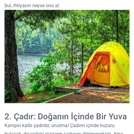
bul, ihtiyacın neyse onu al.
2. Çadır: Doğanın İçinde Bir Yuva
Kampın kalbi çadırdır, unutma! Çadırın içinde huzuru
bulacak, dışarıdaki rüzgarın şarkısını dinleyeceksin. Ama