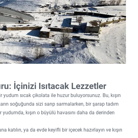
u: İçinizi Isıtacak Lezzetler
ir yudum sıcak çikolata ile huzur buluyorsunuz. Bu, kışın
, karın soğuğunda sizi sarıp sarmalarken, bir şarap tadım
 Her yudumda, kışın o büyülü havasını daha da derinden
na katılın, ya da evde keyifli bir içecek hazırlayın ve kışın