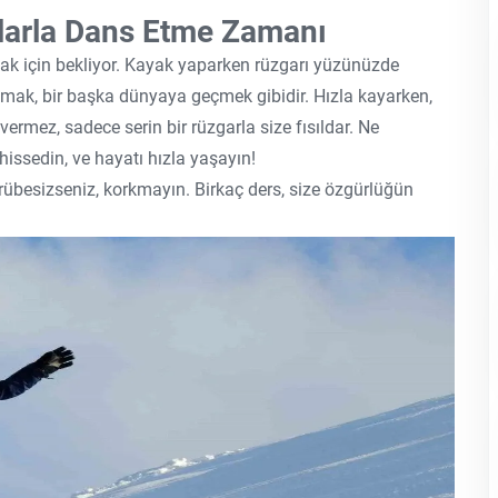
larla Dans Etme Zamanı
ak için bekliyor. Kayak yaparken rüzgarı yüzünüzde
ak, bir başka dünyaya geçmek gibidir. Hızla kayarken,
ı vermez, sadece serin bir rüzgarla size fısıldar. Ne
hissedin, ve hayatı hızla yaşayın!
besizseniz, korkmayın. Birkaç ders, size özgürlüğün