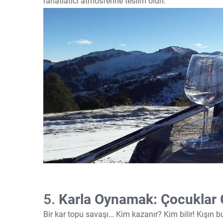
rahatlatıcı atmosferine teslim olun.
5.
Karla Oynamak: Çocuklar G
Bir kar topu savaşı… Kim kazanır? Kim bilir! Kışın b