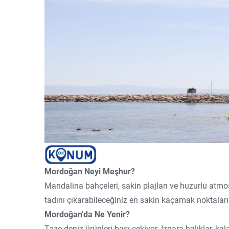
Mordoğan Neyi Meşhur?
Mandalina bahçeleri, sakin plajları ve huzurlu atmosf
tadını çıkarabileceğiniz en sakin kaçamak noktaları
Mordoğan’da Ne Yenir?
Taze deniz ürünleri başı çekiyor. Izgara balıklar, k