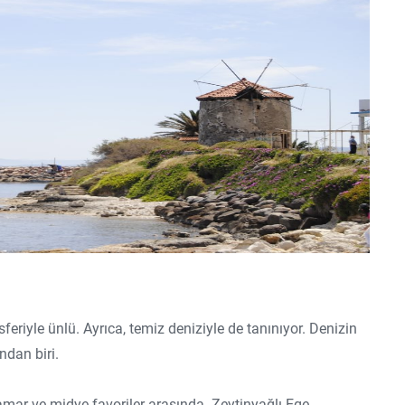
eriyle ünlü. Ayrıca, temiz deniziyle de tanınıyor. Denizin
ndan biri.
alamar ve midye favoriler arasında. Zeytinyağlı Ege