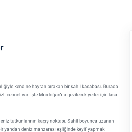
r
iğiyle kendine hayran bırakan bir sahil kasabası. Burada
zli cennet var. İşte Mordoğan’da gezilecek yerler için kısa
deniz tutkunlarının kaçış noktası. Sahil boyunca uzanan
 bir yandan deniz manzarası eşliğinde keyif yapmak