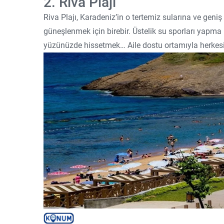
2. Riva Plajı
Riva Plajı, Karadeniz’in o tertemiz sularına ve gen
güneşlenmek için birebir. Üstelik su sporları yapma
yüzünüzde hissetmek… Aile dostu ortamıyla herkesin 