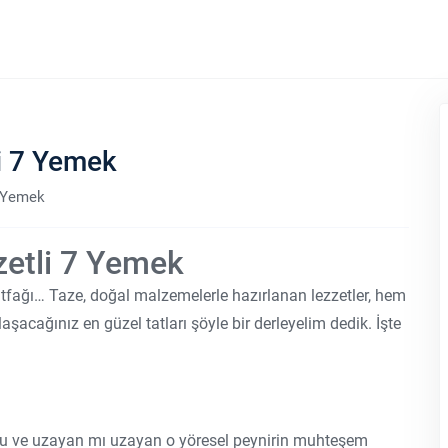
i 7 Yemek
7 Yemek
zetli 7 Yemek
utfağı… Taze, doğal malzemelerle hazırlanan lezzetler, hem
şacağınız en güzel tatları şöyle bir derleyelim dedik. İşte
unu ve uzayan mı uzayan o yöresel peynirin muhteşem