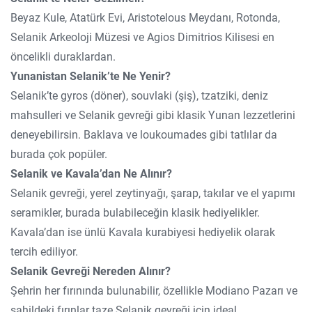
Beyaz Kule, Atatürk Evi, Aristotelous Meydanı, Rotonda,
Selanik Arkeoloji Müzesi ve Agios Dimitrios Kilisesi en
öncelikli duraklardan.
Yunanistan Selanik’te Ne Yenir?
Selanik’te gyros (döner), souvlaki (şiş), tzatziki, deniz
mahsulleri ve Selanik gevreği gibi klasik Yunan lezzetlerini
deneyebilirsin. Baklava ve loukoumades gibi tatlılar da
burada çok popüler.
Selanik ve Kavala’dan Ne Alınır?
Selanik gevreği, yerel zeytinyağı, şarap, takılar ve el yapımı
seramikler, burada bulabileceğin klasik hediyelikler.
Kavala’dan ise ünlü Kavala kurabiyesi hediyelik olarak
tercih ediliyor.
Selanik Gevreği Nereden Alınır?
Şehrin her fırınında bulunabilir, özellikle Modiano Pazarı ve
sahildeki fırınlar taze Selanik gevreği için ideal.