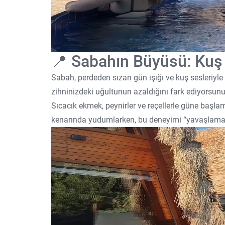
📍 Sabahın Büyüsü: Kuş 
Sabah, perdeden sızan gün ışığı ve kuş sesleriyle
zihninizdeki uğultunun azaldığını fark ediyorsunu
Sıcacık ekmek, peynirler ve reçellerle güne baş
kenarında yudumlarken, bu deneyimi “yavaşlamak 