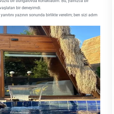
avuzlu bir bungalovda konakladım. Bu, yalnızca bir
avaşlatan bir deneyimdi.
anıtını yazının sonunda birlikte verelim; ben sizi adım