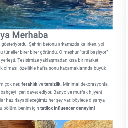
’ya Merhaba
i gösteriyordu. Şehrin betonu arkamızda kalırken, yol
 tüneller birer birer göründü. O meşhur “tatil başlıyor”
yerleşti. Tesisimize yaklaşmadan kısa bir market
ek olması, özellikle hafta sonu kaçamaklarında büyük
im çok net:
ferahlık
ve
temizlik
. Minimal dekorasyonla
bahçeyi içeri davet ediyor. Banyo ve mutfak hijyeni
lar hazırlayabileceğimiz her şey var; böylece dışarıya
 Bu bölüm, benim için
tatilox influencer deneyimi