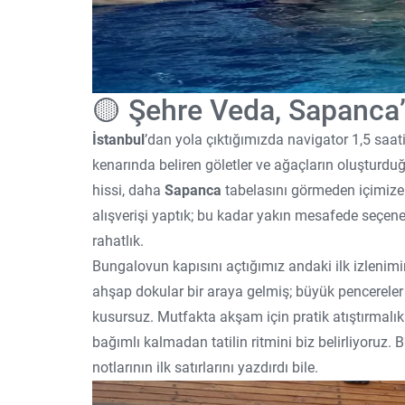
🟡 Şehre Veda, Sapanca
İstanbul
’dan yola çıktığımızda navigator 1,5 saat
kenarında beliren göletler ve ağaçların oluşturduğu
hissi, daha
Sapanca
tabelasını görmeden içimize 
alışverişi yaptık; bu kadar yakın mesafede seçen
rahatlık.
Bungalovun kapısını açtığımız andaki ilk izlenim
ahşap dokular bir araya gelmiş; büyük pencereler 
kusursuz. Mutfakta akşam için pratik atıştırmalık
bağımlı kalmadan tatilin ritmini biz belirliyoruz.
notlarının ilk satırlarını yazdırdı bile.