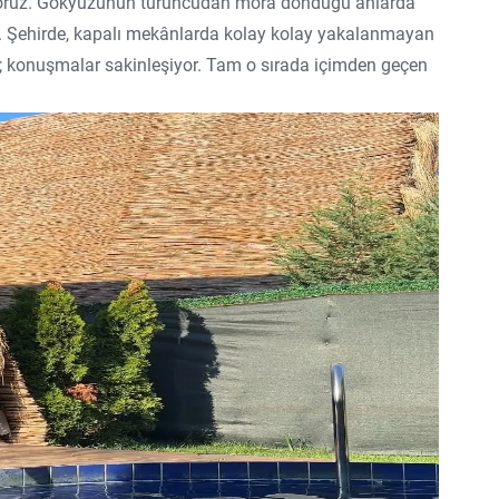
uruyoruz. Gökyüzünün turuncudan mora döndüğü anlarda
. Şehirde, kapalı mekânlarda kolay kolay yakalanmayan
yor; konuşmalar sakinleşiyor. Tam o sırada içimden geçen