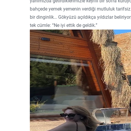
yanımızda getirdiklerimizle keyifli bir sofra k
bahçede yemek yemenin verdiği mutluluk tarifsiz
bir dinginlik… Gökyüzü açıldıkça yıldızlar beliri
tek cümle: “Ne iyi ettik de geldik.”