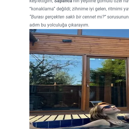
keşfettiğim,
Sapanca
’nın yeşiline gömülü özel h
“konaklama” değildi; zihnime iyi gelen, ritmimi y
“Burası gerçekten saklı bir cennet mi?”
sorusunun y
adım bu yolculuğa çıkarayım.