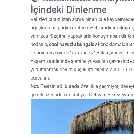
İçindeki Dinlenme
Valizleri bıraktıktan sonra bir an bile kaybetmed
ağaçların sağladığı mahremiyet, aradığım
doğa iç
yalnızca rüzgârın yapraklarla konuşmasını dinlem
nedenle,
özel havuzlu bungalov
konaklamalarının
Odanın düzeninde “az ama öz” yaklaşımı var. Gere
Akşam saatlerinde şömine yuvasının çevresinde 
yudumlamak benim küçük ritüellerim oldu. Bu küç
parçaları.
Not:
Tesisin adı burada özellikle geçmiyor; dene
geneli üzerinden anlatılıyor. Detaylar ve rezervas