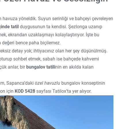
en havuza yöneldik. Suyun serinliği ve bahçeyi çevreleyen
inde tatil
duygusunun ta kendisi. Şezlonga uzanıp
ek, ekrandan uzaklaşmayı kolaylaştırıyor. İşte bu
 değeri bence paha biçilemez.
ksiz detay yok; ihtiyacınız olan her şey düşünülmüş.
oturup sohbet etmek, sabah ise bahçede kahvemi
ük anlar, bir
bungalov tatili
nin en akılda kalan
yim, Sapanca’daki
özel havuzlu
bungalov konseptinin
yon için
KOD 5428
sayfası Tatilox’ta yer alıyor.