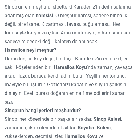
Sinop’un en meşhuru, elbette ki Karadeniz’in derin sularına
adanmış olan
hamsisi
. O meşhur hamsi, sadece bir balık
değil, bir efsane. Kızartması, tavası, buğulaması… Her
türlüsüyle karşınıza çıkar. Ama unutmayın, o hamsinin adı
sadece midedeki değil, kalpten de anılacak.
Hamsilos neyi meşhur?
Hamsilos, bir koy değil, bir düş… Karadeniz’in en güzel, en
saklı köşelerinden biri.
Hamsilos Koyu
’nda zaman, yavaşça
akar. Huzur, burada kendi adını bulur. Yeşilin her tonunu,
maviyle buluşturur. Gözlerinizi kapatın ve suyun şarkısını
dinleyin. Evet, burası doğanın en naif melodilerini sunar
size.
Sinop’un hangi yerleri meşhurdur?
Sinop, her köşesinde bir başka sır saklar.
Sinop Kalesi
,
zamanın çok gerilerinden fısıldar.
Boyabat Kalesi
,
yükseklerden, geçmişi izler.
Hamsilos Koyu
ve