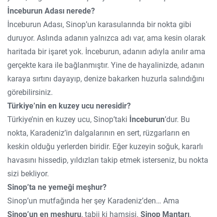
İnceburun Adası nerede?
İnceburun Adası, Sinop’un karasularında bir nokta gibi
duruyor. Aslında adanın yalnızca adı var, ama kesin olarak
haritada bir işaret yok. İnceburun, adanın adıyla anılır ama
gerçekte kara ile bağlanmıştır. Yine de hayalinizde, adanın
karaya sırtını dayayıp, denize bakarken huzurla salındığını
görebilirsiniz.
Türkiye’nin en kuzey ucu neresidir?
Türkiye’nin en kuzey ucu, Sinop’taki
İnceburun
’dur. Bu
nokta, Karadeniz’in dalgalarının en sert, rüzgarların en
keskin olduğu yerlerden biridir. Eğer kuzeyin soğuk, kararlı
havasını hissedip, yıldızları takip etmek isterseniz, bu nokta
sizi bekliyor.
Sinop’ta ne yemeği meşhur?
Sinop’un mutfağında her şey Karadeniz’den… Ama
Sinop’un en meşhuru
, tabii ki hamsisi.
Sinop Mantarı
,