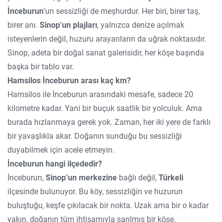
İnceburun
’un sessizliği de meşhurdur. Her biri, birer taş,
birer anı.
Sinop’un plajları
, yalnızca denize açılmak
isteyenlerin değil, huzuru arayanların da uğrak noktasıdır.
Sinop, adeta bir doğal sanat galerisidir, her köşe başında
başka bir tablo var.
Hamsilos İnceburun arası kaç km?
Hamsilos ile İnceburun arasındaki mesafe, sadece 20
kilometre kadar. Yani bir buçuk saatlik bir yolculuk. Ama
burada hızlanmaya gerek yok. Zaman, her iki yere de farklı
bir yavaşlıkla akar. Doğanın sunduğu bu sessizliği
duyabilmek için acele etmeyin.
İnceburun hangi ilçededir?
İnceburun,
Sinop’un merkezine
bağlı değil,
Türkeli
ilçesinde bulunuyor. Bu köy, sessizliğin ve huzurun
buluştuğu, keşfe çıkılacak bir nokta. Uzak ama bir o kadar
yakın, doğanın tüm ihtişamıyla sarılmış bir köşe.