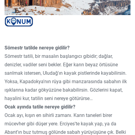
Sömestr tatilde nereye gidilir?
Sömestr tatili, bir masalın başlangıcı gibidir; dağlar,
denizler, vadiler seni bekler. Eğer karın beyaz örtüsüne
sarılmak istersen, Uludağ'ın kayak pistlerinde kayabilirsin.
Yoksa, Kapadokya'nın rüya gibi manzarasında sabahın ilk
ışıklarına kadar gökyüzüne bakabilirsin. Gözlerini kapat,
hayalini kur, tatilin seni nereye götürürse…
Ocak ayında tatile nereye gidilir?
Ocak ayı, kışın en sihirli zamanı. Karın taneleri birer
mücevher gibi düşer yere. Erciyes'te kayak yap, ya da
Abant’ın buz tutmuş gölünde sabah yürüyüşüne çık. Belki