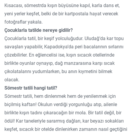
Kısacası, sömestrda kışın büyüsüne kapıl, karla dans et,
yeni yerler keşfet, belki de bir kartpostala hayat verecek
fotoğraflar yakala.
Çocuklarla tatilde nereye gidilir?
Çocuklarla tatil, bir keşif yolculuğudur. Uludağ’da kar topu
savaşları yapabilir, Kapadokya’da peri bacalarının sırlarını
çözebilirler. En eğlencelisi ise, kışın sıcacık otellerinde
birlikte oyunlar oynayıp, dağ manzarasına karşı sıcak
çikolatalarını yudumlarken, bu anın kıymetini bilmek
olacak.
Sömestr tatili hangi tatil?
Sömestr tatili, hem dinlenmek hem de yenilenmek için
biçilmiş kaftan! Okulun verdiği yorgunluğu atıp, ailenle
birlikte kışın tadını çıkaracağın bir mola. Bir tatil değil, bir
ödül! Kar taneleriyle sararmış dağları, kar beyazı sokakları
keşfet, sıcacık bir otelde dinlenirken zamanın nasıl geçtiğini