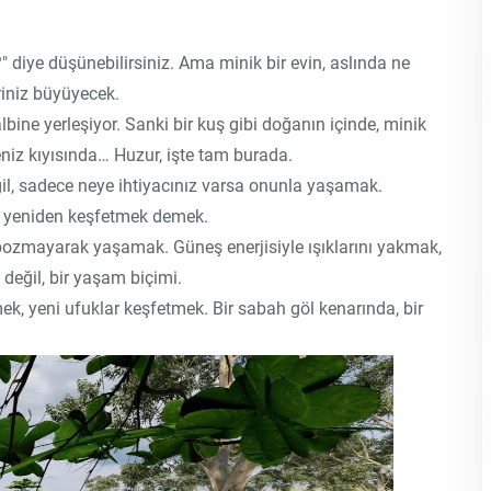
?" diye düşünebilirsiniz. Ama minik bir evin, aslında ne
riniz büyüyecek.
bine yerleşiyor. Sanki bir kuş gibi doğanın içinde, minik
eniz kıyısında… Huzur, işte tam burada.
il, sadece neye ihtiyacınız varsa onunla yaşamak.
tı yeniden keşfetmek demek.
bozmayarak yaşamak. Güneş enerjisiyle ışıklarını yakmak,
değil, bir yaşam biçimi.
mek, yeni ufuklar keşfetmek. Bir sabah göl kenarında, bir