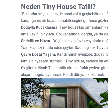
Neden Tiny House Tatili?
"Bu kadar küçük bir evde nasıl vakit geçirebilirim ki
kadar geniş bir hayat sunabileceğini görünce gözle
Doğayla Kucaklaşma:
Tiny house'lar, ormanların kal
ama keyifli bir yuva. Göl kenarında, dağda, ya da d
Sadelik ve Huzur:
Düşünsenize, fazla eşyalarla değ
Yalnızca sizi mutlu eden şeyler. Sadeleşmek, haya
Çevre Dostu Yaşam:
Kendi minik evinizde, doğayı 
temiz bir yaşam sürmek… Tiny house, sadece bir ev 
Özgürlük Hissi:
Taşınabilir olmak, farklı yerlere git
akşam dağda uyanmak. Kendi dünyanızı kurmak.