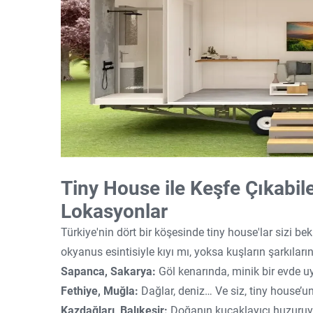
Tiny House ile Keşfe Çıkabil
Lokasyonlar
Türkiye'nin dört bir köşesinde tiny house'lar sizi b
okyanus esintisiyle kıyı mı, yoksa kuşların şarkıla
Sapanca, Sakarya:
Göl kenarında, minik bir evde u
Fethiye, Muğla:
Dağlar, deniz… Ve siz, tiny house’u
Kazdağları, Balıkesir:
Doğanın kucaklayıcı huzuruyla,