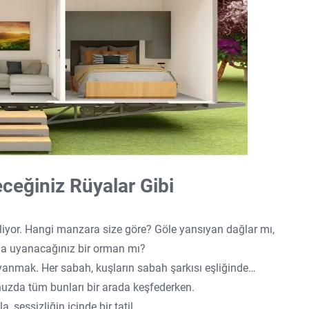
eceğiniz Rüyalar Gibi
ekliyor. Hangi manzara size göre? Göle yansıyan dağlar mı,
rına uyanacağınız bir orman mı?
yanmak. Her sabah, kuşların sabah şarkısı eşliğinde…
nuzda tüm bunları bir arada keşfederken.
 sessizliğin içinde bir tatil.