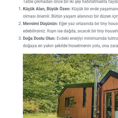
Tatile çıkmadan önce bir iki şey hatırlatmakta fayda
Küçük Alan, Büyük Özen:
Küçük bir evde yaşamanın 
olması önemli. Bütün yaşam alanınızı bir düzen içi
Mevsimi Düşünün:
Eğer yaz ortasında bir tiny house 
edebilirsiniz. Kışın ise dağda, sıcacık bir tiny house’d
Doğa Dostu Olun:
Evdeki enerjiyi minimumda tutmak
doğaya en yakın şekilde hissetmenin yolu, ona zar