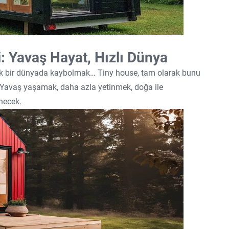
i: Yavaş Hayat, Hızlı Dünya
çük bir dünyada kaybolmak… Tiny house, tam olarak bunu
i. Yavaş yaşamak, daha azla yetinmek, doğa ile
necek.