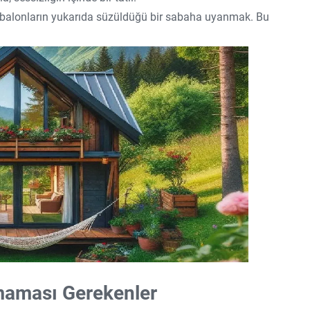
, balonların yukarıda süzüldüğü bir sabaha uyanmak. Bu
maması Gerekenler