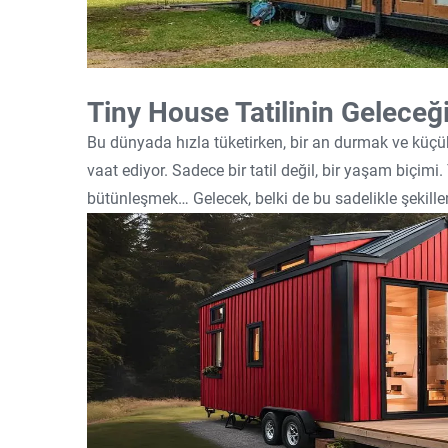
Tiny House Tatilinin Geleceğ
Bu dünyada hızla tüketirken, bir an durmak ve kü
vaat ediyor. Sadece bir tatil değil, bir yaşam biçim
bütünleşmek… Gelecek, belki de bu sadelikle şekille