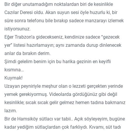
Bir diğer unutamadığım noktalardan biri de kesinlikle
Cazılar Deresi oldu. Akan suyun sesi öyle huzurlu ki, bir
süre sonra telefonu bile bırakıp sadece manzarayı izlemek
istiyorsunuz.
Eğer Trabzon’a gidecekseniz, kendinize sadece “gezecek
yer” listesi hazırlamayın; aynı zamanda durup dinlenecek
anlar da bırakın derim.
Şimdi gelelim benim için bu harika gezinin en keyifli
kısmına…
Kuymak!
Uzayan peyniriyle meşhur olan o lezzeti gerçekten yerinde
yemek gerekiyormuş. Videolarda gördüğünüz gibi değil
kesinlikle; sıcak sıcak gelir gelmez hemen tadına bakmanız
lazım.
Bir de Hamsiköy sütlacı var tabii.. Açık söyleyeyim, bugüne
kadar yediğim sütlaçlardan çok farklıydı. Kıvamı, süt tadı