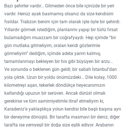
Bazı şehirler vardır… Gitmeden önce bile içinizde bir yeri
vardır. Henüz ayak basmamış olsanız da size kendisini
fısıldar. Trabzon benim için tam olarak işte öyle bir şehirdi.
Yıllardır görmek istediğim, planlarımı yapıp bir türlü fırsat
bulamadığım muazzam bir coğrafyaydı. Hep içimde “bir
gün mutlaka gitmeliyim, oraları kendi gözlerimle
görmeliyim” dediğim, içimde adeta yarım kalmış,
tamamlanmayı bekleyen bir his gibi büyüyen bir arzu...
Ve sonunda o beklenen gün geldi; bir sabah İstanbul’dan
yola çıktık. Uzun bir yoldu önümüzdeki… Dile kolay, 1000
kilometreyi aşan, tekerlek döndükçe heyecanımızın
katlandığı upuzun bir serüven. Ancak dürüst olmak
gerekirse ve tüm samimiyetimle itiraf etmeliyim ki,
Karadeniz’e yaklaştıkça yolun kendisi bile başlı başına ayrı
bir deneyime dönüştü. Bir tarafta masmavi bir deniz, diğer
tarafta ise yemyeşil bir doğa size eşlik ediyor. Arabanın