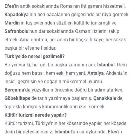
Efes
’in antik sokaklarında Roma’nın ihtişamını hissetmeli,
Kapadokya
’nın peri bacalarının gölgesinde bir rüya görmeli.
Mardin
'in taş evlerinden süzülen kültürle tanışmalı ve
Safranbolu
’nun dar sokaklarında Osmanlı izlerini takip
etmeli. Ama unutma, her adım bir başka hikaye, her sokak
başka bir efsane fısıldar.
Türkiye'de neresi gezilmeli?
Bir yer var ki, her adı bir başka zamanın adı:
İstanbul
. Hem
doğusu hem batısı, hem eski hem yeni.
Antalya
, Akdeniz’in
incisi, geçmişin ve doğanın mükemmel uyumu.
Bergama
'da yüzyılların öncesine doğru bir adım atarken,
Göbeklitepe
’de tarih yazılmaya başlamış.
Çanakkale
’de,
toprakla karışmış kahramanlıkların izini sürmeli.
Kültür turizmi nerede yapılır?
Kültür turizmi, Türkiye’nin her köşesinde yapılır, her köşede
derin bir nefes alırsınız.
İstanbul
’un saraylarında,
Efes
’in