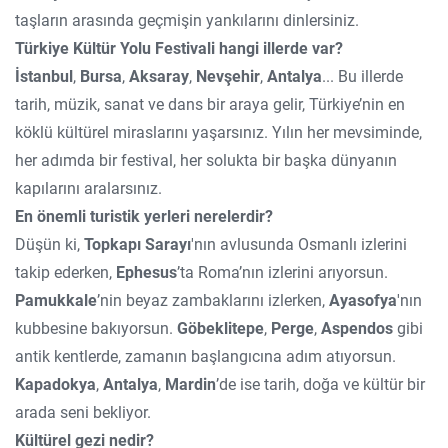
taşların arasında geçmişin yankılarını dinlersiniz.
Türkiye Kültür Yolu Festivali hangi illerde var?
İstanbul
,
Bursa
,
Aksaray
,
Nevşehir
,
Antalya
... Bu illerde
tarih, müzik, sanat ve dans bir araya gelir, Türkiye’nin en
köklü kültürel miraslarını yaşarsınız. Yılın her mevsiminde,
her adımda bir festival, her solukta bir başka dünyanın
kapılarını aralarsınız.
En önemli turistik yerleri nerelerdir?
Düşün ki,
Topkapı Sarayı
'nın avlusunda Osmanlı izlerini
takip ederken,
Ephesus
’ta Roma’nın izlerini arıyorsun.
Pamukkale
’nin beyaz zambaklarını izlerken,
Ayasofya
'nın
kubbesine bakıyorsun.
Göbeklitepe
,
Perge
,
Aspendos
gibi
antik kentlerde, zamanın başlangıcına adım atıyorsun.
Kapadokya
,
Antalya
,
Mardin
’de ise tarih, doğa ve kültür bir
arada seni bekliyor.
Kültürel gezi nedir?