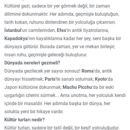
Kültürel gezi, sadece bir yer görmek değil, bir zaman
dilimine dokunmaktır. Her adımda, geçmişle buluştuğun,
tarih kokan, ruhunu dinlendiren bir yolculuğa çıkarırsın.
İstanbul
'un camilerinden,
Efes
’in antik tiyatrolarına,
Kapadokya
'nın kayalıklarına kadar her şey, seni başka bir
dünyaya götürür. Burada zaman, yer ve mekan birleşir;
insan ruhu, geçmişle geleceği buluşturur.
Dünyada nereleri gezmeli?
Dünyada gezilecek yer sayısı sonsuz!
Roma
'da, antik
dünyayı hissetmek;
Paris
’te sanatı solumak;
Kyoto
'da
Japon kültürüne dokunmak;
Machu Picchu
'da bir eski
uygarlığın izlerini sürmek... Ama unutma, her yolculuk kendi
içinde bir masaldır. Her adımda başka bir dünya, her
solukta yeni bir hikaye vardır.
Kültür turları nedir?
Kültür turları, sadece bir tatil değil, bir keşif yolculuğudur.