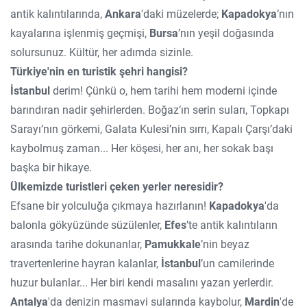
antik kalıntılarında,
Ankara
'daki müzelerde;
Kapadokya
’nın
kayalarına işlenmiş geçmişi,
Bursa
’nın yeşil doğasında
solursunuz. Kültür, her adımda sizinle.
Türkiye'nin en turistik şehri hangisi?
İstanbul
derim! Çünkü o, hem tarihi hem moderni içinde
barındıran nadir şehirlerden. Boğaz’ın serin suları, Topkapı
Sarayı’nın görkemi, Galata Kulesi’nin sırrı, Kapalı Çarşı’daki
kaybolmuş zaman... Her köşesi, her anı, her sokak başı
başka bir hikaye.
Ülkemizde turistleri çeken yerler neresidir?
Efsane bir yolculuğa çıkmaya hazırlanın!
Kapadokya
'da
balonla gökyüzünde süzülenler,
Efes
’te antik kalıntıların
arasında tarihe dokunanlar,
Pamukkale
’nin beyaz
travertenlerine hayran kalanlar,
İstanbul
’un camilerinde
huzur bulanlar... Her biri kendi masalını yazan yerlerdir.
Antalya
'da denizin masmavi sularında kaybolur,
Mardin
'de