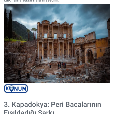
kaldı ama etkisi hâlâ hissedilir.
3. Kapadokya: Peri Bacalarının
Fısıldadığı Şarkı