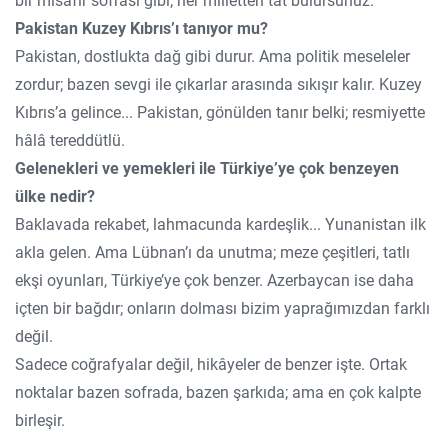
bir misafir sofrası gibi; her milletten tat bulursunuz.
Pakistan Kuzey Kıbrıs’ı tanıyor mu?
Pakistan, dostlukta dağ gibi durur. Ama politik meseleler
zordur; bazen sevgi ile çıkarlar arasında sıkışır kalır. Kuzey
Kıbrıs’a gelince... Pakistan, gönülden tanır belki; resmiyette
hâlâ tereddütlü.
Gelenekleri ve yemekleri ile Türkiye’ye çok benzeyen
ülke nedir?
Baklavada rekabet, lahmacunda kardeşlik... Yunanistan ilk
akla gelen. Ama Lübnan’ı da unutma; meze çeşitleri, tatlı
ekşi oyunları, Türkiye’ye çok benzer. Azerbaycan ise daha
içten bir bağdır; onların dolması bizim yaprağımızdan farklı
değil.
Sadece coğrafyalar değil, hikâyeler de benzer işte. Ortak
noktalar bazen sofrada, bazen şarkıda; ama en çok kalpte
birleşir.