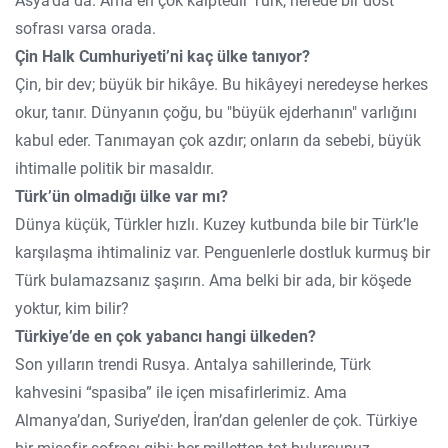
Asya’da da. Ama en çok kalptedir Türk, nerede bir dost
sofrası varsa orada.
Çin Halk Cumhuriyeti’ni kaç ülke tanıyor?
Çin, bir dev; büyük bir hikâye. Bu hikâyeyi neredeyse herkes
okur, tanır. Dünyanın çoğu, bu "büyük ejderhanın" varlığını
kabul eder. Tanımayan çok azdır; onların da sebebi, büyük
ihtimalle politik bir masaldır.
Türk’ün olmadığı ülke var mı?
Dünya küçük, Türkler hızlı. Kuzey kutbunda bile bir Türk’le
karşılaşma ihtimaliniz var. Penguenlerle dostluk kurmuş bir
Türk bulamazsanız şaşırın. Ama belki bir ada, bir köşede
yoktur, kim bilir?
Türkiye’de en çok yabancı hangi ülkeden?
Son yılların trendi Rusya. Antalya sahillerinde, Türk
kahvesini “spasiba” ile içen misafirlerimiz. Ama
Almanya’dan, Suriye’den, İran’dan gelenler de çok. Türkiye