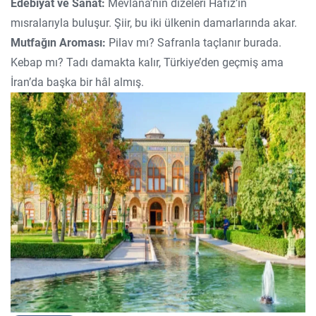
Edebiyat ve Sanat:
Mevlana’nın dizeleri Hafız’ın
mısralarıyla buluşur. Şiir, bu iki ülkenin damarlarında akar.
Mutfağın Aroması:
Pilav mı? Safranla taçlanır burada.
Kebap mı? Tadı damakta kalır, Türkiye’den geçmiş ama
İran’da başka bir hâl almış.