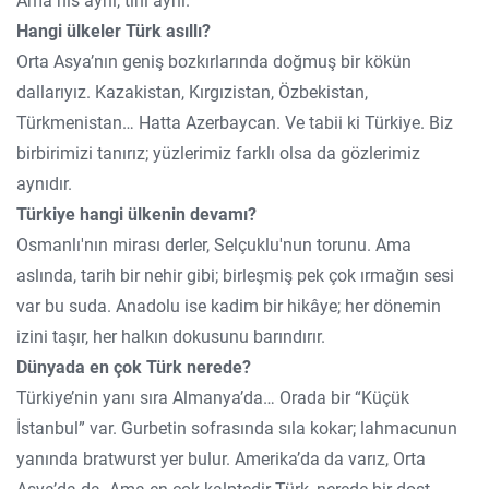
Ama his aynı, tını aynı.
Hangi ülkeler Türk asıllı?
Orta Asya’nın geniş bozkırlarında doğmuş bir kökün
dallarıyız. Kazakistan, Kırgızistan, Özbekistan,
Türkmenistan… Hatta Azerbaycan. Ve tabii ki Türkiye. Biz
birbirimizi tanırız; yüzlerimiz farklı olsa da gözlerimiz
aynıdır.
Türkiye hangi ülkenin devamı?
Osmanlı'nın mirası derler, Selçuklu'nun torunu. Ama
aslında, tarih bir nehir gibi; birleşmiş pek çok ırmağın sesi
var bu suda. Anadolu ise kadim bir hikâye; her dönemin
izini taşır, her halkın dokusunu barındırır.
Dünyada en çok Türk nerede?
Türkiye’nin yanı sıra Almanya’da… Orada bir “Küçük
İstanbul” var. Gurbetin sofrasında sıla kokar; lahmacunun
yanında bratwurst yer bulur. Amerika’da da varız, Orta