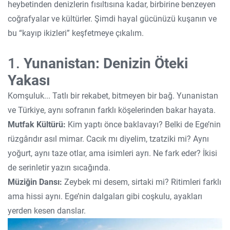
heybetinden denizlerin fısıltısına kadar, birbirine benzeyen
coğrafyalar ve kültürler. Şimdi hayal gücünüzü kuşanın ve
bu “kayıp ikizleri” keşfetmeye çıkalım.
1.
Yunanistan: Denizin Öteki
Yakası
Komşuluk... Tatlı bir rekabet, bitmeyen bir bağ. Yunanistan
ve Türkiye, aynı sofranın farklı köşelerinden bakar hayata.
Mutfak Kültürü:
Kim yaptı önce baklavayı? Belki de Ege’nin
rüzgârıdır asıl mimar. Cacık mı diyelim, tzatziki mi? Aynı
yoğurt, aynı taze otlar, ama isimleri ayrı. Ne fark eder? İkisi
de serinletir yazın sıcağında.
Müziğin Dansı:
Zeybek mi desem, sirtaki mi? Ritimleri farklı
ama hissi aynı. Ege’nin dalgaları gibi coşkulu, ayakları
yerden kesen danslar.