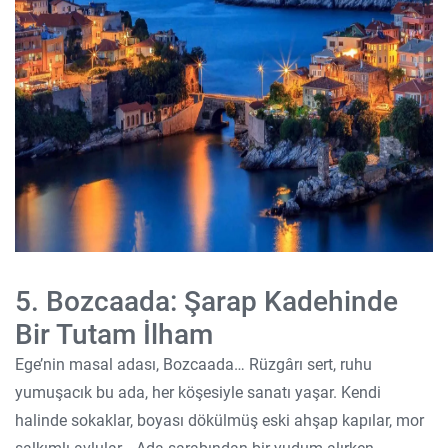
5. Bozcaada: Şarap Kadehinde
Bir Tutam İlham
Ege’nin masal adası, Bozcaada… Rüzgârı sert, ruhu
yumuşacık bu ada, her köşesiyle sanatı yaşar. Kendi
halinde sokaklar, boyası dökülmüş eski ahşap kapılar, mor