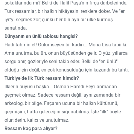
sokaklarında mı? Belki de Halil Paşa’nın fırça darbelerinde.
Türk ressamlar, bir halkın hikâyesini renklere döker. Ve “en
iyi”yi seçmek zor; çünkü her biri ayrı bir ülke kurmuş
sanatında.
Dünyanın en ünlü tablosu hangisi?
Hadi tahmin et! Gülümseyen bir kadın... Mona Lisa tabii ki.
Ama unutma, bu ün, onun büyüsünden gelir. O yüz, yıllarca
sorgulanır, gözleriyle seni takip eder. Belki de "en ünlü"
olduğu için değil, en çok konuşulduğu için kazandı bu tahtı.
Türkiye'de ilk Türk ressam kimdir?
İlklerin büyüsü başka... Osman Hamdi Bey’i anmadan
geçmek olmaz. Sadece ressam değil, aynı zamanda bir
arkeolog, bir bilge. Fırçanın ucuna bir halkın kültürünü,
geçmişini, hatta geleceğini sığdırabilmiş. İşte “ilk” böyle
olur; derin, kalıcı ve unutulmaz.
Ressam kaç para alıyor?