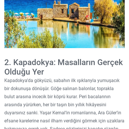
2. Kapadokya: Masalların Gerçek
Olduğu Yer
Kapadokya’da gökyüzü, sabahın ilk ışıklarıyla yumuşacık
bir dokunuşa dönüşür. Göğe salınan balonlar, toprakla
bulut arasına incecik bir köprü kurar. Peri bacalarının
arasında yürürken, her bir taşın bin yıllık hikâyesini
duyarsınız sanki. Yaşar Kemal’in romanlarına, Ara Güler’in
efsane karelerine nasıl ilham verdiğini görmek için uzaklara
bakmanıza gerek yok. Sadece gözlerinizi kapatıp rüzgârı