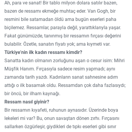
Ah, para ve sanat! Bir tablo milyon dolara satılır bazen,
bazen de ressamı ekmeğe muhtaç eder. Van Gogh, bir
resmini bile satamadan öldü ama bugün eserleri paha
biçilemez. Ressamlar, parayla değil, yarattıklarıyla yaşar.
Fakat günümüzde, tanınmış bir ressamın fırçası değerini
bulabilir. Özetle, sanatın fiyatı yok; ama kıymeti var.
Türkiye'nin ilk kadın ressamı kimdir?
Sanatta kadın olmanın zorluğunu aşan o cesur isim: Mihri
Müşfik Hanım. Fırçasıyla sadece resim yapmadı; aynı
zamanda tarih yazdı. Kadınların sanat sahnesine adım
attığı o ilk basamak oldu. Ressamdan çok daha fazlasıydı;
bir öncü, bir ilham kaynağı.
Ressam nasıl giyinir?
Bir ressamın kıyafeti, ruhunun aynasıdır. Üzerinde boya
lekeleri mi var? Bu, onun savaştan dönen zırhı. Fırçasını
sallarken özgürleşir, giydikleri de tıpkı eserleri gibi sınır