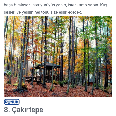
başa bırakıyor. İster yürüyüş yapın, ister kamp yapın. Kuş
sesleri ve yeşilin her tonu size eşlik edecek.
8. Çakırtepe