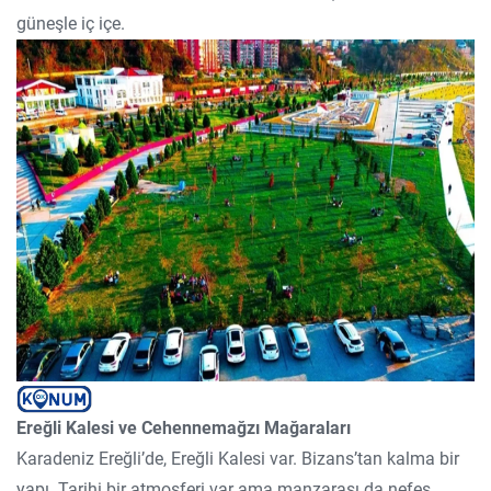
güneşle iç içe.
Ereğli Kalesi ve Cehennemağzı Mağaraları
Karadeniz Ereğli’de, Ereğli Kalesi var. Bizans’tan kalma bir
yapı. Tarihi bir atmosferi var ama manzarası da nefes