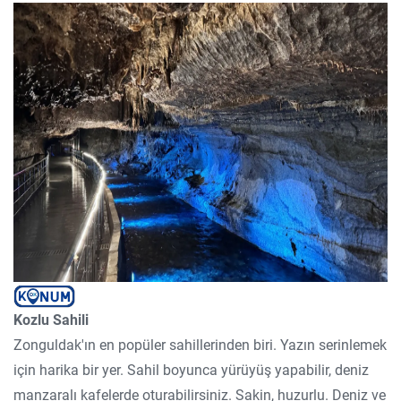
Kozlu Sahili
Zonguldak'ın en popüler sahillerinden biri. Yazın serinlemek
için harika bir yer. Sahil boyunca yürüyüş yapabilir, deniz
manzaralı kafelerde oturabilirsiniz. Sakin, huzurlu. Deniz ve