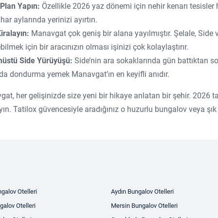
Plan Yapın:
Özellikle 2026 yaz dönemi için nehir kenarı tesisler 
har aylarında yerinizi ayırtın.
iralayın:
Manavgat çok geniş bir alana yayılmıştır. Şelale, Side
ilmek için bir aracınızın olması işinizi çok kolaylaştırır.
üstü Side Yürüyüşü:
Side’nin ara sokaklarında gün battıktan son
da dondurma yemek Manavgat’ın en keyifli anıdır.
at, her gelişinizde size yeni bir hikaye anlatan bir şehir. 2026 ta
yın. Tatilox güvencesiyle aradığınız o huzurlu bungalov veya şık 
galov Otelleri
Aydın Bungalov Otelleri
alov Otelleri
Mersin Bungalov Otelleri