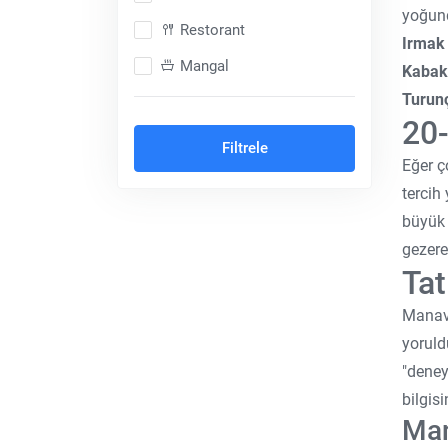
yoğun
Restorant
Irmak 
Mangal
Kabak 
Turunç
Dağ Konsepti
20-
Şömineli
Filtrele
Eğer ç
Balayı Konsepti
tercih 
Cave Otel
büyük 
Isıtmalı Özel Havuz
gezere
Tat
Ortak Havuz
Manavg
Hayvan Dostu
yoruld
Denize Sıfır
"deney
Muhafazakar (Korunaklı)
bilgisi
Man
Göl Kenarı