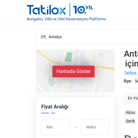
Bungalov, Villa ve Otel Rezervasyon Platformu
Ant
içi
Haritada Göster
Tatilox
İlçe:
M
En Yü
Fiyat Aralığı
Aksu
Serik
-