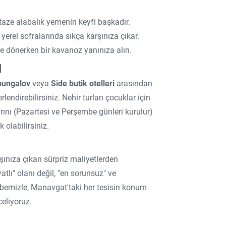
aze alabalık yemenin keyfi başkadır.
yerel sofralarında sıkça karşınıza çıkar.
 ve dönerken bir kavanoz yanınıza alın.
ı
bungalov
veya
Side butik otelleri
arasından
lendirebilirsiniz. Nehir turları çocuklar için
ını (Pazartesi ve Perşembe günleri kurulur)
 olabilirsiniz.
rşınıza çıkan sürpriz maliyetlerden
atlı" olanı değil, "en sorunsuz" ve
übemizle, Manavgat'taki her tesisin konum
celiyoruz.