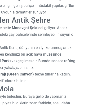
er için geniş bahçeli müstakil yapılar, çiftler
 uygun alternatifler sunuyor.
den Antik Şehre
elbette
Manavgat Şelalesi
geliyor. Ancak
ndeki çay bahçelerinde serinleyebilir, suyun o
 Antik Kenti, dünyanın en iyi korunmuş antik
rken kendinizi bir açık hava müzesinde
i Parkı
vazgeçilmezdir. Burada sadece rafting
r yakalayabilirsiniz.
rajı (Green Canyon)
tekne turlarına katılın.
" olarak bilinir.
Mola
iyle birleştirir. Buraya gelip de yapmanız
 piyaz bildiklerinizden farklıdır, sosu daha