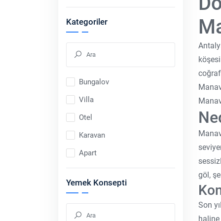
Do
Ma
Kategoriler
Antaly
köşesi
coğraf
Bungalov
Manavg
Villa
Manavg
Ned
Otel
Manavg
Karavan
seviye
Apart
sessiz
göl, ş
Yemek Konsepti
Kon
Son yıl
haline