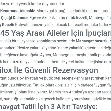
dur ve ana yemek kadar doyurucudur.
Kenarında Alabalık:
Manavgat Irmağı üzerindeki restoranlarda t
Çiçeği Dolması:
Ege ve Akdeniz’in bu ortak lezzeti, Manavgat’ın 
 Reçeli:
Kahvaltılarınızın yıldızı olacak bu reçeli mutlaka tadın
45 Yaş Arası Aileler İçin İpuçlar
ocuklu bir aileyseniz, konaklama seçiminde
Manavgat havuzlu 
yaparken "denize yakınlık" yerine "nehre yakınlık" kriterini de değer
bir eğlence kaynağıdır. Ayrıca, Manavgat’ın meşhur halk pazarlar
k hem taze meyveler bulabilir hem de yerel halkın enerjisine ortak
ilox İle Güvenli Rezervasyon
at bungalov fiyatları ve butik otel seçeneklerini araştırırken ka
uğunuzu biliyoruz. Tatilox olarak biz, sizin için sadece "uygun fiy
imlenmiş" olanı listeliyoruz. Mersin'den Antalya'ya uzanan tecr
ni, sunduğu olanakları ve gerçek kullanıcı yorumlarını titizlikle in
avgat Tatili İçin 3 Altın Tavsiye: