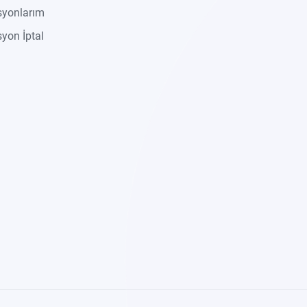
syonlarım
yon İptal