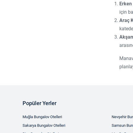
Erken 
Şehir Oteli
için ba
Kadın/Erkek Ayrı Havuz
Araç K
GD
katedeb
Cafe
Akşam
arasın
Online Tesis
Kayak Oteli
Manavg
planla
Popüler Yerler
Muğla Bungalov Otelleri
Nevşehir Bun
Sakarya Bungalov Otelleri
Samsun Bung