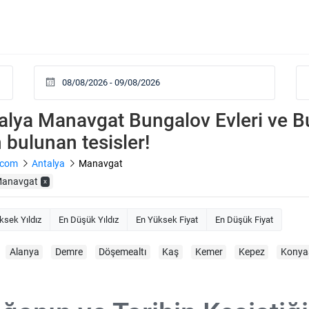
alya Manavgat Bungalov Evleri ve Buti
n bulunan tesisler!
.com
Antalya
Manavgat
anavgat
x
ksek Yıldız
En Düşük Yıldız
En Yüksek Fiyat
En Düşük Fiyat
Alanya
Demre
Döşemealtı
Kaş
Kemer
Kepez
Konyaa