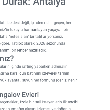
i Durak: Antalya
atil beldesi değil; içinden nehir geçen, her
deniz’in tuzuyla harmanlayan yaşayan bir
ha "nefes alan" bir tatil arıyorsanız,
e göre. Tatilox olarak, 2026 sezonunda
amimi bir rehber hazırladık.
nız?
ların içinde rafting yaparken adrenalin
ğı’na karşı gün batımını izleyerek tarihin
 büyük avantaj, suyun her formunu (deniz, nehir,
galov Evleri
enekleri, izole bir tatil isteyenlerin ilk tercihi
nuzdan ırmağın akışını izlemek ve doğanın