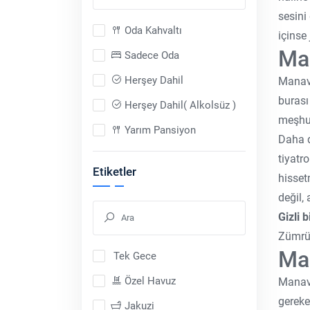
sesini
Oda Kahvaltı
içinse
Man
Sadece Oda
Herşey Dahil
Manavg
burası
Herşey Dahil( Alkolsüz )
meşhur
Yarım Pansiyon
Daha d
Sadece Araç
tiyatr
Etiketler
hisset
Tam Pansiyon
değil,
Tam Pansiyon Plus
Gizli b
Zümrüt
Man
Tek Gece
Özel Havuz
Manavg
gereke
Jakuzi