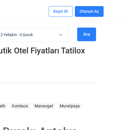
Kayıt Ol
Oturum Aç
Ara
2 Yetişkin
-
0 Çocuk
k Otel Fiyatları Tatilox
ltı
Kumluca
Manavgat
Muratpaşa