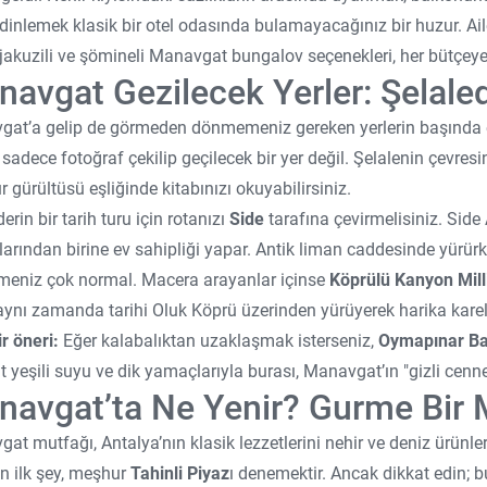
 dinlemek klasik bir otel odasında bulamayacağınız bir huzur. Ailel
 jakuzili ve şömineli Manavgat bungalov seçenekleri, her bütçeye
avgat Gezilecek Yerler: Şelale
at’a gelip de görmeden dönmemeniz gereken yerlerin başında 
 sadece fotoğraf çekilip geçilecek bir yer değil. Şelalenin çevresi
 gürültüsü eşliğinde kitabınızı okuyabilirsiniz.
erin bir tarih turu için rotanızı
Side
tarafına çevirmelisiniz. Side
olarından birine ev sahipliği yapar. Antik liman caddesinde yürü
meniz çok normal. Macera arayanlar içinse
Köprülü Kanyon Mill
 aynı zamanda tarihi Oluk Köprü üzerinden yürüyerek harika karele
ir öneri:
Eğer kalabalıktan uzaklaşmak isterseniz,
Oymapınar Ba
 yeşili suyu ve dik yamaçlarıyla burası, Manavgat’ın "gizli cenneti
avgat’ta Ne Yenir? Gurme Bir 
at mutfağı, Antalya’nın klasik lezzetlerini nehir ve deniz ürünler
n ilk şey, meşhur
Tahinli Piyaz
ı denemektir. Ancak dikkat edin; bu