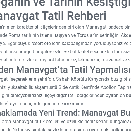
ğanın ve Tarihin Kesiştiğ
navgat Tatil Rehberi
a’nın en karakteristik ilçelerinden biri olan Manavgat, sadece bir t
nde Roma tarihinin izlerini taşıyan ve Toroslar’ın serinliğini Ak
ya. Eğer büyük resort otellerin kalabalığından yorulduysanız ve da
at’ın sunduğu bungalov evler ve butik otel seçenekleri tam siz
at’ın tüm gizli kalmış noktalarını keşfetmeniz için size net ve s
en Manavgat’ta Tatil Yapmalısı
at, "seçeneklerin şehri"dir. Sabah Köprülü Kanyon’da buz gibi su
nizi yükseltebilir, akşamüstü Side Antik Kenti’nde Apollon Tapına
liğini dinleyebilirsiniz. İlçeyi diğer tatil bölgelerinden ayıran en
elale) aynı gün içinde görebilme imkanıdır.
aklamada Yeni Trend: Manavgat Bun
larda Manavgat butik otelleri ve özellikle nehir kenarı bungalov seç
 geldi. Nehir kıyısındaki sazlıkların arasında uyanmak, balkonu