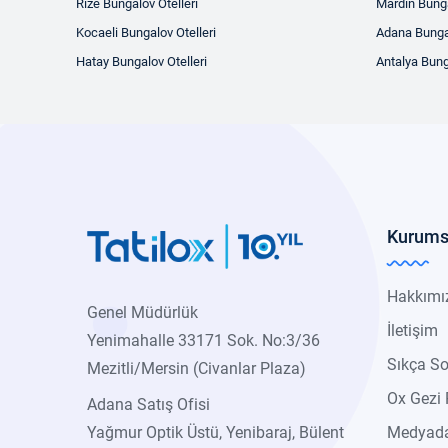
Rize Bungalov Otelleri
Mardin Bunga
Kocaeli Bungalov Otelleri
Adana Bungal
Hatay Bungalov Otelleri
Antalya Bung
Kurums
Hakkımı
Genel Müdürlük
İletişim
Yenimahalle 33171 Sok. No:3/36
Sıkça So
Mezitli/Mersin (Civanlar Plaza)
Ox Gezi 
Adana Satış Ofisi
Yağmur Optik Üstü, Yenibaraj, Bülent
Medyada