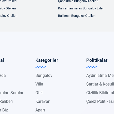
lov Otelleri
Çanakkale Bungalov Otelleri
ov Otelleri
Kahramanmaraş Bungalov Evleri
alov Otelleri
Balıkesir Bungalov Otelleri
al
Kategoriler
Politikalar
zda
Bungalov
Aydınlatma Me
Villa
Şartlar & Koşul
rulan Sorular
Otel
Gizlilik Bildiriml
Rehberi
Karavan
Çerez Politikası
 Biz
Apart