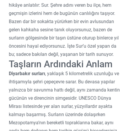
hikâye anlatılır: Sur. Şehre adını veren bu ilçe, hem
geçmişin izlerini hem de bugünün canlılığını taşıyor.
Bazen dar bir sokakta yürürken bir evin avlusundan
gelen kahkaha sesine tanık oluyorsunuz, bazen de
surların gölgesinde bir taşın üstüne oturup binlerce yıl
öncesini hayal ediyorsunuz. İşte Sur’u özel yapan da
bu; sadece bakılan değil, yaşanan bir tarih sunuyor.
Taşların Ardındaki Anlam
Diyarbakır surları
, yaklaşık 5 kilometrelik uzunluğu ve
ihtişamıyla şehri çepeçevre sarar. Bu devasa yapılar
yalnızca bir savunma hattı değil, aynı zamanda kentin
gücünün ve direncinin simgesidir. UNESCO Dünya
Mirası listesinde yer alan surlar, yüzyıllardır ayakta
kalmayı başarmış. Surların üzerinde dolaşırken
Mezopotamya’nın bereketli topraklarına bakar, aynı
anda hem doğanın hem tarihin gücünü hissedersiniz.