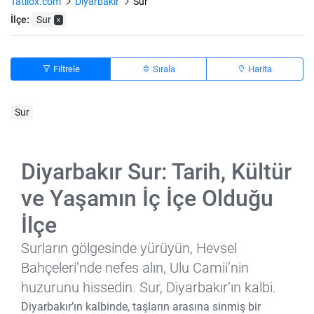
Tatilox.com
Diyarbakir
Sur
İlçe:
Sur
x
Filtrele
Sırala
Harita
Sur
Diyarbakır Sur: Tarih, Kültür
ve Yaşamın İç İçe Olduğu
İlçe
Surların gölgesinde yürüyün, Hevsel
Bahçeleri’nde nefes alın, Ulu Camii’nin
huzurunu hissedin. Sur, Diyarbakır’ın kalbi.
Diyarbakır’ın kalbinde, taşların arasına sinmiş bir