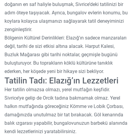
doğanın en saf haliyle buluşmak, Sivrice’deki tatilinizi bir
adım öteye taşıyacak. Ayrıca, bungalov evlerin konumu, bu
koylara kolayca ulaşmanızı sağlayarak tatil deneyiminizi
zenginleştirir.
Bölgenin Kültürel Derinlikleri: Elazığ’ın sadece manzaraları
değil, tarihi de sizi etkisi altına alacak. Harput Kalesi,
Buzluk Mağarası gibi tarihi noktalar, geçmişle bugünü
buluşturuyor. Bu toprakların köklü kültürüne tanıklık
ederken, her köşede yeni bir hikaye sizi bekliyor.
Tatilin Tadı: Elazığ’ın Lezzetleri
Her tatilin olmazsa olmazı, yerel mutfağın keşfidir.
Sivrice’ye gelip de Orcik tadına bakmamak olmaz. Yerel
halkın mutfağında göreceğiniz Kömme ve Lobik Çorbası,
damağınızda unutulmaz bir tat bırakacak. Göl kenarında
balık ızgarası yapabilir, bungalovunuzun barbekü alanında
kendi lezzetlerinizi yaratabilirsiniz.