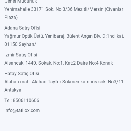
Genel Müdürlük
Yenimahalle 33171 Sok. No:3/36 Mezitli/Mersin (Civanlar
Plaza)
Adana Satış Ofisi
Yağmur Optik Üstü, Yenibaraj, Bülent Angın Blv. D:1nci kat,
01150 Seyhan/
İzmir Satış Ofisi
Alsancak, 1440. Sokak, No:1, Kat:2 Daire No:4 Konak
Hatay Satış Ofisi
Alahan mah. Alahan Tayfur Sökmen kampüs sok. No3/11
Antakya
Tel: 8506110606
info@tatilox.com