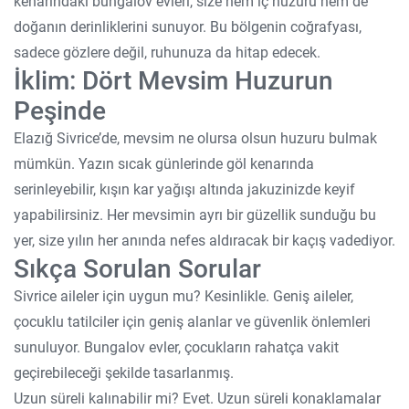
kenarındaki bungalov evleri, size hem iç huzuru hem de
doğanın derinliklerini sunuyor. Bu bölgenin coğrafyası,
sadece gözlere değil, ruhunuza da hitap edecek.
İklim: Dört Mevsim Huzurun
Peşinde
Elazığ Sivrice’de, mevsim ne olursa olsun huzuru bulmak
mümkün. Yazın sıcak günlerinde göl kenarında
serinleyebilir, kışın kar yağışı altında jakuzinizde keyif
yapabilirsiniz. Her mevsimin ayrı bir güzellik sunduğu bu
yer, size yılın her anında nefes aldıracak bir kaçış vadediyor.
Sıkça Sorulan Sorular
Sivrice aileler için uygun mu? Kesinlikle. Geniş aileler,
çocuklu tatilciler için geniş alanlar ve güvenlik önlemleri
sunuluyor. Bungalov evler, çocukların rahatça vakit
geçirebileceği şekilde tasarlanmış.
Uzun süreli kalınabilir mi? Evet. Uzun süreli konaklamalar