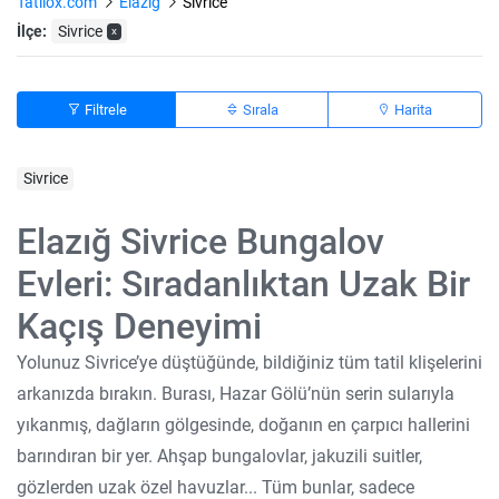
Tatilox.com
Elazig
Sivrice
İlçe:
Sivrice
x
Filtrele
Sırala
Harita
Sivrice
Elazığ Sivrice Bungalov
Evleri: Sıradanlıktan Uzak Bir
Kaçış Deneyimi
Yolunuz Sivrice’ye düştüğünde, bildiğiniz tüm tatil klişelerini
arkanızda bırakın. Burası, Hazar Gölü’nün serin sularıyla
yıkanmış, dağların gölgesinde, doğanın en çarpıcı hallerini
barındıran bir yer. Ahşap bungalovlar, jakuzili suitler,
gözlerden uzak özel havuzlar... Tüm bunlar, sadece