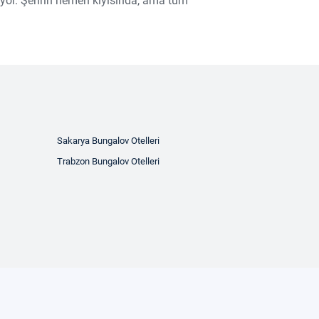
liyor. Şehrin hemen kıyısında, ama tüm
Sakarya Bungalov Otelleri
Trabzon Bungalov Otelleri