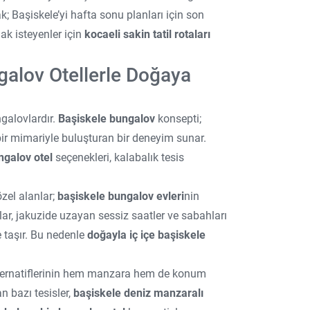
 Başiskele’yi hafta sonu planları için son
mak isteyenler için
kocaeli sakin tatil rotaları
alov Otellerle Doğaya
galovlardır.
Başiskele bungalov
konsepti;
ir mimariyle buluşturan bir deneyim sunar.
ngalov otel
seçenekleri, kalabalık tesis
zel alanlar;
başiskele bungalov evleri
nin
lar, jakuzide uzayan sessiz saatler ve sabahları
 taşır. Bu nedenle
doğayla iç içe başiskele
ernatiflerinin hem manzara hem de konum
n bazı tesisler,
başiskele deniz manzaralı