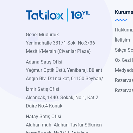
Kurums
Hakkımı
Genel Müdürlük
İletişim
Yenimahalle 33171 Sok. No:3/36
Sıkça So
Mezitli/Mersin (Civanlar Plaza)
Ox Gezi 
Adana Satış Ofisi
Yağmur Optik Üstü, Yenibaraj, Bülent
Medyada
Angın Blv. D:1nci kat, 01150 Seyhan/
Rezerva
İzmir Satış Ofisi
Rezervas
Alsancak, 1440. Sokak, No:1, Kat:2
Daire No:4 Konak
Hatay Satış Ofisi
Alahan mah. Alahan Tayfur Sökmen