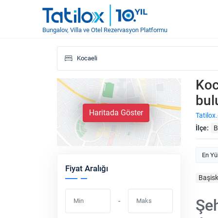
Bungalov, Villa ve Otel Rezervasyon Platformu
Koc
bul
Haritada Göster
Tatilox
İlçe:
B
En Yü
Fiyat Aralığı
Başisk
Şeh
-