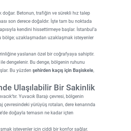
k doğar. Betonun, trafiğin ve sürekli hız talep
ması son derece doğaldır. İşte tam bu noktada
pısıyla kendini hissettirmeye başlar. İstanbul’a
u bölge; uzaklaşmadan uzaklaşmak isteyenler
rinliğine yaslanan özel bir coğrafyaya sahiptir.
 ile dengelenir. Bu denge, bölgenin ruhunu
aşlar. Bu yüzden
şehirden kaçış için Başiskele
,
e Ulaşılabilir Bir Sakinlik
acık’tır. Yuvacık Barajı çevresi, bölgenin
raj çevresindeki yürüyüş rotaları, dere kenarında
le’de doğayla temasın ne kadar içten
ak isteyenler için ciddi bir konfor sağlar.