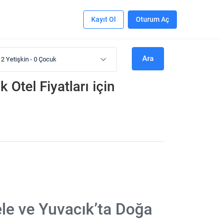
Kayıt Ol
Oturum Aç
Ara
2 Yetişkin
-
0 Çocuk
 Otel Fiyatları
için
ele ve Yuvacık’ta Doğa