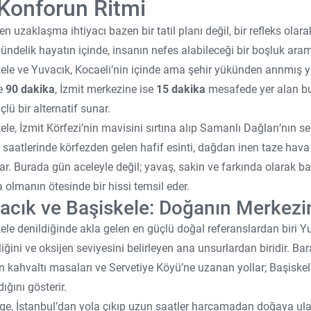
 Konforun Ritmi
en uzaklaşma ihtiyacı bazen bir tatil planı değil, bir refleks olara
ündelik hayatın içinde, insanın nefes alabileceği bir boşluk ara
ele ve Yuvacık, Kocaeli’nin içinde ama şehir yükünden arınmış ya
e
90 dakika
, İzmit merkezine ise
15 dakika
mesafede yer alan b
çlü bir alternatif sunar.
ele, İzmit Körfezi’nin mavisini sırtına alıp Samanlı Dağları’nın se
saatlerinde körfezden gelen hafif esinti, dağdan inen taze hava
ar. Burada gün aceleyle değil; yavaş, sakin ve farkında olarak b
ta olmanın ötesinde bir hissi temsil eder.
acık ve Başiskele: Doğanın Merkezind
ele denildiğinde akla gelen en güçlü doğal referanslardan biri Yuv
liğini ve oksijen seviyesini belirleyen ana unsurlardan biridir. Ba
 kahvaltı masaları ve Servetiye Köyü’ne uzanan yollar; Başiske
ığını gösterir.
ge, İstanbul’dan yola çıkıp uzun saatler harcamadan doğaya ulaşm