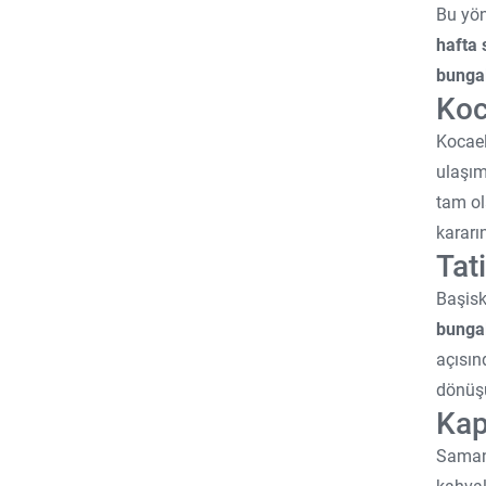
Bu yön
Şehir Oteli
hafta 
Kadın/Erkek Ayrı Havuz
bunga
GD
Koc
Cafe
Kocael
ulaşım
Online Tesis
tam ol
Kayak Oteli
kararı
Tat
Başisk
bunga
açısın
dönüşü
Kap
Samanl