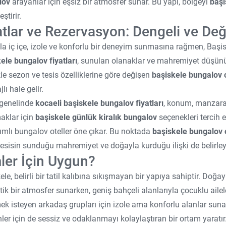
lov
arayanlar için eşsiz bir atmosfer sunar. Bu yapı, bölgeyi
başi
ştirir.
atlar ve Rezervasyon: Dengeli ve Değer
a iç içe, izole ve konforlu bir deneyim sunmasına rağmen, Başiske
ele bungalov fiyatları
, sunulan olanaklar ve mahremiyet düşünül
kle sezon ve tesis özelliklerine göre değişen
başiskele bungalov ot
lı hale gelir.
 genelinde
kocaeli başiskele bungalov fiyatları
, konum, manzara 
aklar için
başiskele günlük kiralık bungalov
seçenekleri tercih 
mlı bungalov oteller öne çıkar. Bu noktada
başiskele bungalov 
 tesisin sunduğu mahremiyet ve doğayla kurduğu ilişki de belirleyi
ler İçin Uygun?
ele, belirli bir tatil kalıbına sıkışmayan bir yapıya sahiptir. Doğa
ik bir atmosfer sunarken, geniş bahçeli alanlarıyla çocuklu aileler
ek isteyen arkadaş grupları için izole ama konforlu alanlar sun
nler için de sessiz ve odaklanmayı kolaylaştıran bir ortam yaratır