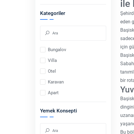
ile
Kategoriler
Şehird
eden g
Başisk
sadec
için gü
Bungalov
Başisk
Villa
Sabah 
Otel
tanıml
bir ro
Karavan
Yuv
Apart
Başisk
dingin
Yemek Konsepti
uzanan
yaşand
Bu böl