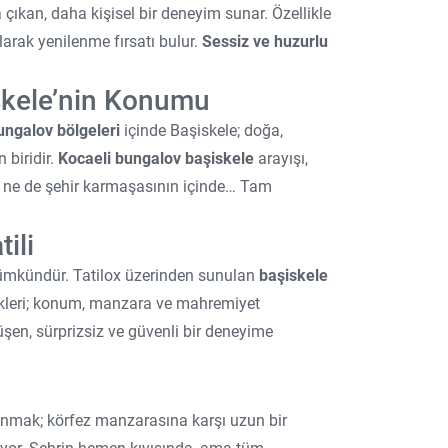
çıkan, daha kişisel bir deneyim sunar. Özellikle
arak yenilenme fırsatı bulur.
Sessiz ve huzurlu
iskele’nin Konumu
ungalov bölgeleri
içinde Başiskele; doğa,
 biridir.
Kocaeli bungalov başiskele
arayışı,
 ne de şehir karmaşasının içinde… Tam
ili
ümkündür. Tatilox üzerinden sunulan
başiskele
kleri; konum, manzara ve mahremiyet
tüşen, sürprizsiz ve güvenli bir deneyime
uyanmak; körfez manzarasına karşı uzun bir