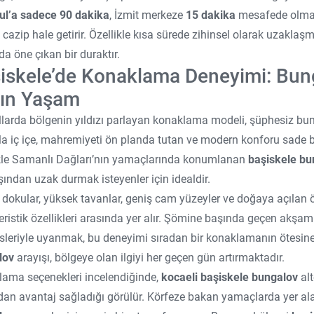
ul’a sadece 90 dakika
, İzmit merkeze
15 dakika
mesafede olmak;
 cazip hale getirir. Özellikle kısa sürede zihinsel olarak uzaklaş
da öne çıkan bir duraktır.
iskele’de Konaklama Deneyimi: Bung
ın Yaşam
llarda bölgenin yıldızı parlayan konaklama modeli, şüphesiz bun
a iç içe, mahremiyeti ön planda tutan ve modern konforu sade b
kle Samanlı Dağları’nın yamaçlarında konumlanan
başiskele bu
şından uzak durmak isteyenler için idealdir.
dokular, yüksek tavanlar, geniş cam yüzeyler ve doğaya açılan ö
eristik özellikleri arasında yer alır. Şömine başında geçen akşam
sleriyle uyanmak, bu deneyimi sıradan bir konaklamanın ötesine
lov
arayışı, bölgeye olan ilgiyi her geçen gün artırmaktadır.
ama seçenekleri incelendiğinde,
kocaeli başiskele bungalov
alt
dan avantaj sağladığı görülür. Körfeze bakan yamaçlarda yer ala