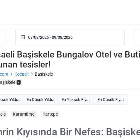
aeli Başiskele Bungalov Otel ve Butik
unan tesisler!
.com
Kocaeli
Basiskele
aşiskele
x
ksek Yıldız
En Düşük Yıldız
En Yüksek Fiyat
En Düşük Fiyat
ele
Karamürsel
Kartepe
rin Kıyısında Bir Nefes: Başisk