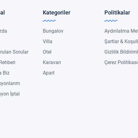
al
Kategoriler
Politikalar
zda
Bungalov
Aydınlatma Me
Villa
Şartlar & Koşul
rulan Sorular
Otel
Gizlilik Bildiriml
Rehberi
Karavan
Çerez Politikası
 Biz
Apart
syonlarım
yon İptal