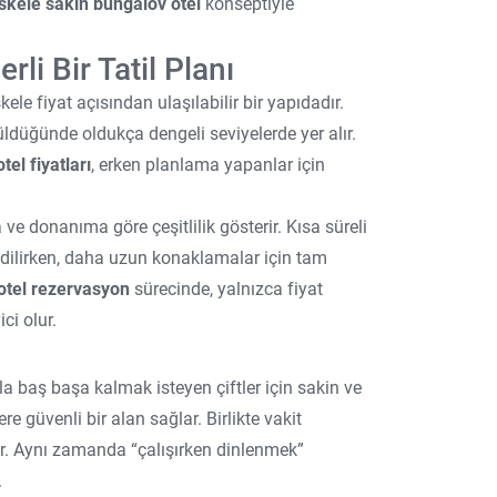
skele sakin bungalov otel
konseptiyle
li Bir Tatil Planı
le fiyat açısından ulaşılabilir bir yapıdadır.
düğünde oldukça dengeli seviyelerde yer alır.
el fiyatları
, erken planlama yapanlar için
ve donanıma göre çeşitlilik gösterir. Kısa süreli
edilirken, daha uzun konaklamalar için tam
otel rezervasyon
sürecinde, yalnızca fiyat
ci olur.
yla baş başa kalmak isteyen çiftler için sakin ve
e güvenli bir alan sağlar. Birlikte vakit
ar. Aynı zamanda “çalışırken dinlenmek”
.