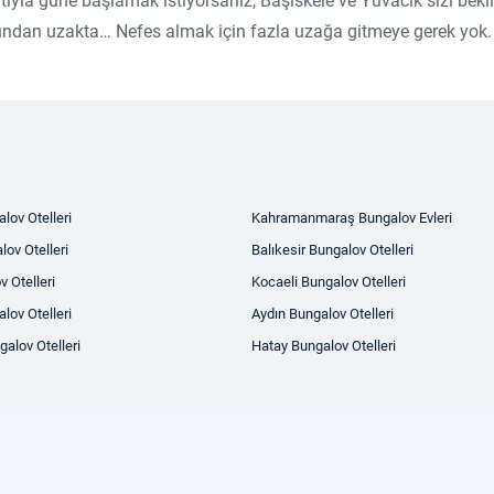
tıyla güne başlamak istiyorsanız, Başiskele ve Yuvacık sizi bek
ğından uzakta… Nefes almak için fazla uzağa gitmeye gerek yok.
lov Otelleri
Kahramanmaraş Bungalov Evleri
ov Otelleri
Balıkesir Bungalov Otelleri
v Otelleri
Kocaeli Bungalov Otelleri
lov Otelleri
Aydın Bungalov Otelleri
alov Otelleri
Hatay Bungalov Otelleri