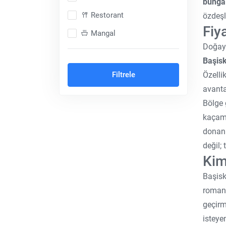
bunga
Restorant
özdeşle
Fiy
Mangal
Doğayl
Dağ Konsepti
Başisk
Şömineli
Özelli
Filtrele
Balayı Konsepti
avantaj
Bölge
Cave Otel
kaçam
Isıtmalı Özel Havuz
donanı
Ortak Havuz
değil;
Kim
Hayvan Dostu
Başisk
Denize Sıfır
romant
Muhafazakar (Korunaklı)
geçirm
Göl Kenarı
isteye