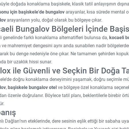
üyle doğada konaklama başiskele, klasik tatil anlayışının dışına 
sonu için başiskele'de bungalov
arayanlar, kısa sürede mental ol
lov
arayanların yolu, doğal olarak bu bölgeye çıkar.
aeli Bungalov Bölgeleri İçinde Baş
i genelinde farklı konaklama alternatifleri bulunsa da,
kocaeli b
 ve mahremiyet dengesini aynı anda sunabilen nadir bölgelerden
arak bu denge nedeniyle öne çıkar. Ne tamamen şehirden kopuk
nda bir uzaklık hissi sunar.
ilox ile Güvenli ve Seçkin Bir Doğa Tat
ele’de doğru konaklama deneyimini yaşamak, doğru seçimle m
lov
,
başiskele bungalov otel
ve bölgeye özel konaklama seçene
dan özenle doğrulanır. Böylece tatil planı, beklentilerle birebir ör
r.
anış
ı Dağları’nın eteklerinde, dere sesinin eşlik ettiği bir sabaha 