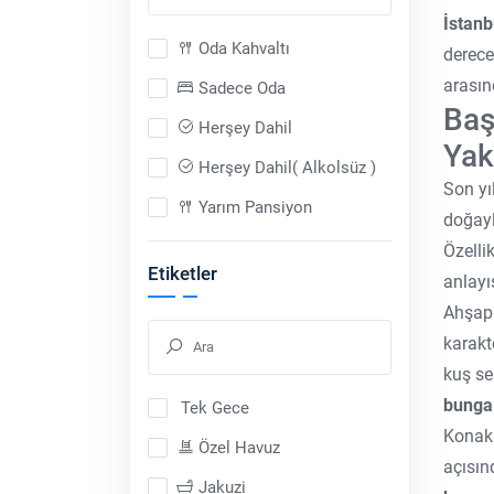
İstanb
Oda Kahvaltı
derece
arasın
Sadece Oda
Baş
Herşey Dahil
Yak
Herşey Dahil( Alkolsüz )
Son yı
Yarım Pansiyon
doğayl
Sadece Araç
Özelli
Etiketler
anlayı
Tam Pansiyon
Ahşap 
Tam Pansiyon Plus
karakt
kuş se
bunga
Tek Gece
Konakl
Özel Havuz
açısın
Jakuzi