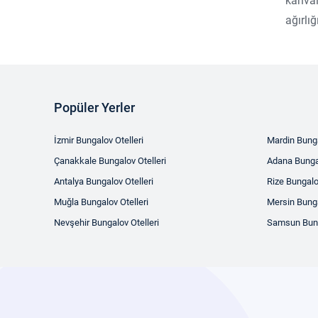
kahval
ağırlı
Popüler Yerler
İzmir Bungalov Otelleri
Mardin Bunga
Çanakkale Bungalov Otelleri
Adana Bungal
Antalya Bungalov Otelleri
Rize Bungalo
Muğla Bungalov Otelleri
Mersin Bunga
Nevşehir Bungalov Otelleri
Samsun Bung