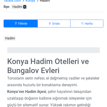
Tatilox.com
Konya
Hadim
İlçe:
Hadim
x
Filtrele
Sırala
Harita
Hadim
Konya Hadim Otelleri ve
Bungalov Evleri
Torosların serin nefesi, el değmemiş vadiler ve şelaleler
arasında huzurlu bir konaklama deneyimi.
Konya’nın Hadim ilçesi
, şehir hayatının telaşından
uzaklaşıp doğanın kalbine sığınmak isteyenler için
güçlü bir alternatif sunar. Yüksek rakımın getirdiği