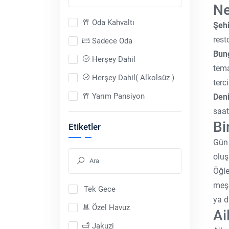
Ne
Oda Kahvaltı
Şehi
rest
Sadece Oda
Bung
Herşey Dahil
tema
Herşey Dahil( Alkolsüz )
terci
Yarım Pansiyon
Den
saat
Sadece Araç
Bi
Etiketler
Tam Pansiyon
Gün 
Tam Pansiyon Plus
oluş
Öğle
meşh
Tek Gece
ya d
Özel Havuz
Ai
Jakuzi