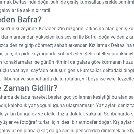
lırmak Deltası’nda doğa, sahilde geniş kumsallar, yerelde samimi 
alovlar ile sakin bir tatil.
den Bafra?
un’un kuzeyinde, Karadeniz’in rüzgârını arkasına alan geniş kum
ıkların arasından yükselen kuş sesleri ile Bafra, doğa ve deniz ar
ızca denize girip dönmez; sabah erkenden Kızılırmak Deltası’na
r, çarşıda pide kuyruğunda sohbet eder. Şehir otelleri pratikliğiy
n konaklamalar ise günün ritmini dalgalara göre kurmanın huzur
üçlü vaat aynı sayfada buluşur: geniş kumsallar, deltadaki dingi
ı, ilkbahar ve sonbaharda delta rotaları, yıl boyu ise yerel lezzetler
 Zaman Gidilir?
aharda deltada hareket başlar; göç yollarının kesiştiği bu alan saba
ndir, kalabalık yaz yoğunluğuna ulaşmamıştır. Yaz ayları deniz tati
le yakın bungalov ve oteller hızla doluluk yakalar. Sonbaharda sah
yüşler ve fotoğraf turları için ideal bir atmosfer doğar. Kış ayla
alovlar ön plana çıkar; dalga sesini pencereden dinlemek bile ba