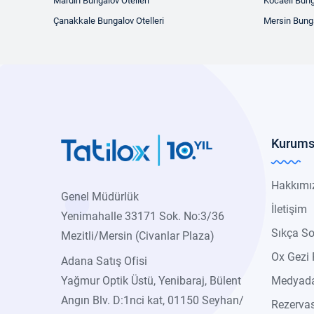
Mardin Bungalov Otelleri
Kocaeli Bung
Çanakkale Bungalov Otelleri
Mersin Bunga
Kurums
Hakkımı
Genel Müdürlük
İletişim
Yenimahalle 33171 Sok. No:3/36
Sıkça So
Mezitli/Mersin (Civanlar Plaza)
Ox Gezi 
Adana Satış Ofisi
Yağmur Optik Üstü, Yenibaraj, Bülent
Medyada
Angın Blv. D:1nci kat, 01150 Seyhan/
Rezerva