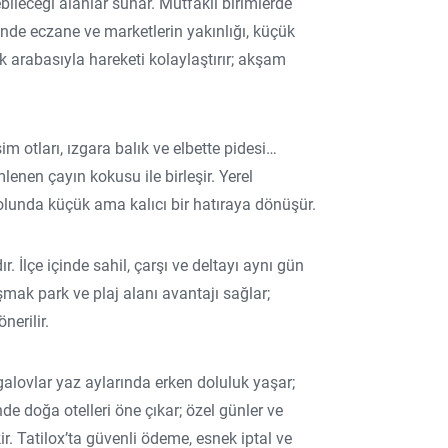
ebileceği alanlar sunar. Mutfaklı birimlerde
zinde eczane ve marketlerin yakınlığı, küçük
k arabasıyla hareketi kolaylaştırır; akşam
im otları, ızgara balık ve elbette pidesi…
enen çayın kokusu ile birleşir. Yerel
olunda küçük ama kalıcı bir hatıraya dönüşür.
. İlçe içinde sahil, çarşı ve deltayı aynı gün
k park ve plaj alanı avantajı sağlar;
nerilir.
galovlar yaz aylarında erken doluluk yaşar;
de doğa otelleri öne çıkar; özel günler ve
. Tatilox’ta güvenli ödeme, esnek iptal ve