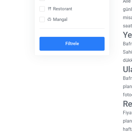
Aile
Restorant
günl
misa
Mangal
saat
Dağ Konsepti
Y
Şömineli
Bafr
Filtrele
Balayı Konsepti
Sahi
dükk
Cave Otel
Ul
Isıtmalı Özel Havuz
Bafr
Ortak Havuz
plan
Hayvan Dostu
foto
Re
Denize Sıfır
Fiya
Muhafazakar (Korunaklı)
plan
Göl Kenarı
haft