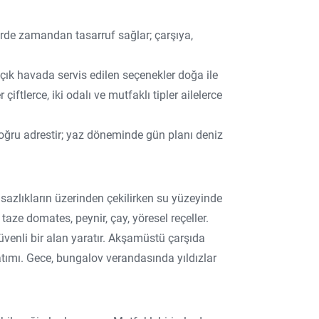
rde zamandan tasarruf sağlar; çarşıya,
çık havada servis edilen seçenekler doğa ile
iftlerce, iki odalı ve mutfaklı tipler ailelerce
doğru adrestir; yaz döneminde gün planı deniz
azlıkların üzerinden çekilirken su yüzeyinde
 taze domates, peynir, çay, yöresel reçeller.
 güvenli bir alan yaratır. Akşamüstü çarşıda
atımı. Gece, bungalov verandasında yıldızlar