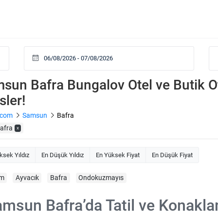
sun Bafra Bungalov Otel ve Butik Ote
sler!
.com
Samsun
Bafra
afra
x
ksek Yıldız
En Düşük Yıldız
En Yüksek Fiyat
En Düşük Fiyat
um
Ayvacık
Bafra
Ondokuzmayıs
msun Bafra’da Tatil ve Konakl