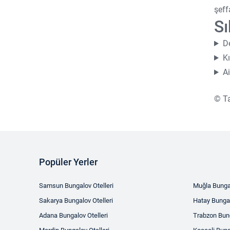
Şehir Oteli
şeff
Sı
Kadın/Erkek Ayrı Havuz
D
GD
Kı
Cafe
Ai
Online Tesis
© Ta
Kayak Oteli
Popüler Yerler
Samsun Bungalov Otelleri
Muğla Bungal
Sakarya Bungalov Otelleri
Hatay Bungal
Adana Bungalov Otelleri
Trabzon Bung