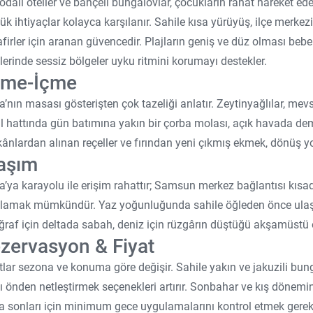
 odalı oteller ve bahçeli bungalovlar, çocukların rahat hareket ed
ük ihtiyaçlar kolayca karşılanır. Sahile kısa yürüyüş, ilçe merke
firler için aranan güvencedir. Plajların geniş ve düz olması bebe
lerinde sessiz bölgeler uyku ritmini korumayı destekler.
eme-İçme
a’nın masası gösterişten çok tazeliği anlatır. Zeytinyağlılar, mevs
l hattında gün batımına yakın bir çorba molası, açık havada deml
ânlardan alınan reçeller ve fırından yeni çıkmış ekmek, dönüş y
aşım
a’ya karayolu ile erişim rahattır; Samsun merkez bağlantısı kısadır
lamak mümkündür. Yaz yoğunluğunda sahile öğleden önce ulaşma
ğraf için deltada sabah, deniz için rüzgârın düştüğü akşamüstü ö
zervasyon & Fiyat
tlar sezona ve konuma göre değişir. Sahile yakın ve jakuzili bun
ı önden netleştirmek seçenekleri artırır. Sonbahar ve kış dönemin
a sonları için minimum gece uygulamalarını kontrol etmek gerekir