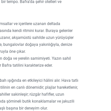
bir tempo. Bafra’da şehir otelleri ve
sallar ve içerilere uzanan deltada
asında kendi ritmini kurar. Buraya gelenler
 uzanır, akşamüstü sahilde uzun yürüyüşler
le, bungalovlar doğaya yakınlığıyla, denize
uyla öne çıkar.
n doğa ve yerelin samimiyeti. Yazın sahil
 Bafra tatilini karakterize eder.
h ışığında en etkileyici hâlini alır. Hava tatlı
linin en canlı dönemidir; plajlar hareketlenir,
iller sakinleşir; rüzgâr hafifler, uzun
rında şömineli butik konaklamalar ve jakuzili
şlı başına bir deneyim olur.