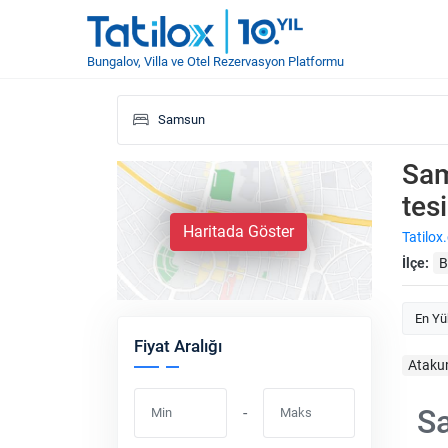
Bungalov, Villa ve Otel Rezervasyon Platformu
Sam
tesi
Haritada Göster
Tatilox
İlçe:
B
En Yü
Fiyat Aralığı
Atak
Sa
-