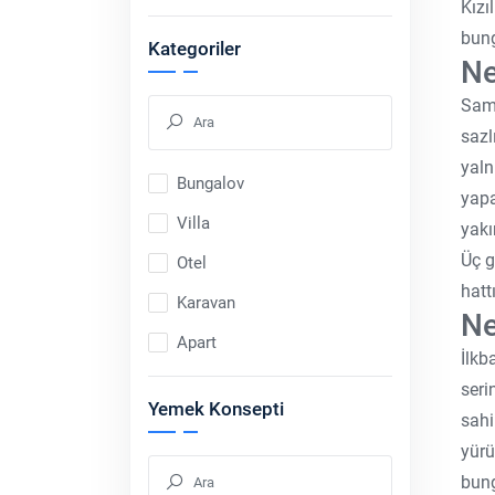
Kızı
bung
Kategoriler
Ne
Sams
sazl
yaln
Bungalov
yapa
Villa
yakı
Üç g
Otel
hatt
Karavan
Ne
Apart
İlkb
seri
Yemek Konsepti
sahi
yürü
bung