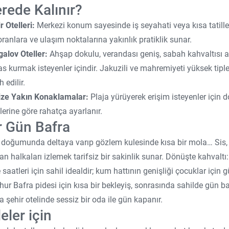
rede Kalınır?
r Otelleri:
Merkezi konum sayesinde iş seyahati veya kısa tatille
oranlara ve ulaşım noktalarına yakınlık pratiklik sunar.
alov Oteller:
Ahşap dokulu, verandası geniş, sabah kahvaltısı a
s kurmak isteyenler içindir. Jakuzili ve mahremiyeti yüksek tipler ç
h edilir.
ize Yakın Konaklamalar:
Plaja yürüyerek erişim isteyenler için 
lerine göre rahatça ayarlanır.
r Gün Bafra
doğumunda deltaya varıp gözlem kulesinde kısa bir mola… Sis, s
an halkaları izlemek tarifsiz bir sakinlik sunar. Dönüşte kahvaltı:
 saatleri için sahil idealdir; kum hattının genişliği çocuklar için
ur Bafra pidesi için kısa bir bekleyiş, sonrasında sahilde gün b
a şehir otelinde sessiz bir oda ile gün kapanır.
leler için