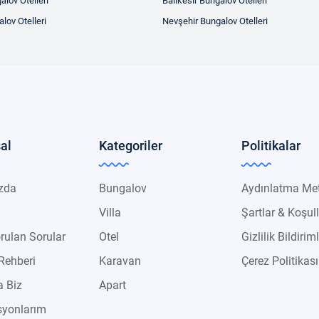
alov Otelleri
Balıkesir Bungalov Otelleri
lov Otelleri
Nevşehir Bungalov Otelleri
al
Kategoriler
Politikalar
zda
Bungalov
Aydınlatma Me
Villa
Şartlar & Koşul
rulan Sorular
Otel
Gizlilik Bildiriml
Rehberi
Karavan
Çerez Politikası
 Biz
Apart
syonlarım