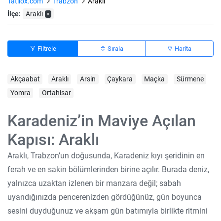
Tatilox.com
Trabzon
Arakli
İlçe:
Araklı
x
Filtrele
Sırala
Harita
Akçaabat
Araklı
Arsin
Çaykara
Maçka
Sürmene
Yomra
Ortahisar
Karadeniz’in Maviye Açılan
Kapısı: Araklı
Araklı, Trabzon’un doğusunda, Karadeniz kıyı şeridinin en
ferah ve en sakin bölümlerinden birine açılır. Burada deniz,
yalnızca uzaktan izlenen bir manzara değil; sabah
uyandığınızda pencerenizden gördüğünüz, gün boyunca
sesini duyduğunuz ve akşam gün batımıyla birlikte ritmini