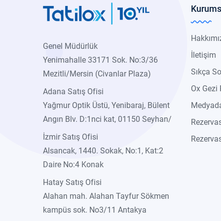
Kurums
Hakkımı
Genel Müdürlük
İletişim
Yenimahalle 33171 Sok. No:3/36
Sıkça So
Mezitli/Mersin (Civanlar Plaza)
Ox Gezi 
Adana Satış Ofisi
Yağmur Optik Üstü, Yenibaraj, Bülent
Medyada
Angın Blv. D:1nci kat, 01150 Seyhan/
Rezerva
İzmir Satış Ofisi
Rezervas
Alsancak, 1440. Sokak, No:1, Kat:2
Daire No:4 Konak
Hatay Satış Ofisi
Alahan mah. Alahan Tayfur Sökmen
kampüs sok. No3/11 Antakya