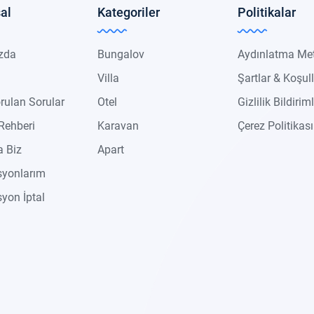
al
Kategoriler
Politikalar
zda
Bungalov
Aydınlatma Me
Villa
Şartlar & Koşul
rulan Sorular
Otel
Gizlilik Bildiriml
Rehberi
Karavan
Çerez Politikası
 Biz
Apart
syonlarım
yon İptal