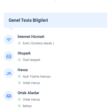
Sigara
Odalarda sigara içilmez.
Çocuklar
Genel Tesis Bilgileri
2 yaşına kadar olan bebekler ücretsizdir.
İnternet Hizmeti
Evet ( Ücretsiz olarak )
Otopark
Özel otopark
Havuz
Açık Yüzme Havuzu
Ortak Havuz
Ortak Alanlar
Ortak Havuz
Bahçe