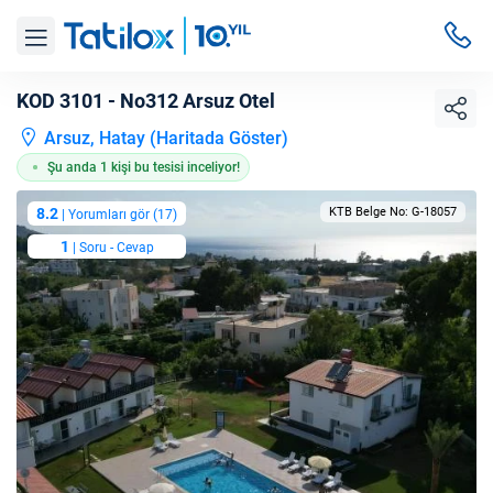
KOD 3101 - No312 Arsuz Otel
Arsuz, Hatay (
Haritada Göster
)
Şu anda 1 kişi bu tesisi inceliyor!
8.2
KTB Belge No: G-18057
| Yorumları gör (17)
1
| Soru - Cevap