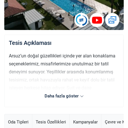
Tesis Açıklaması
Arsuz’un doğal güzellikleri içinde yer alan konaklama
seçeneklerimiz, misafirlerimize unutulmaz bir tatil
deneyimi sunuyor. Yeşillikler arasında konumlanmış
tesisimiz, ortak havuzuyla rahat ve keyif dolu bir tatil
isteyen herkese hitap ediyor. Suit ve daire
seçenekleriyle farklı ihtiyaçlara uygun konaklama
Daha fazla göster
imkânları sunan bu tesis, denize sadece 800 metre
uzaklıkta ve huzurlu bir atmosferde yer alıyor. Tesis
genelinde ücretsiz yüksek hızlı internet erişimi mevcut
Oda Tipleri
Tesis Özellikleri
Kampanyalar
Çevre ve K
olup, geniş ve temiz ortak havuzda serinleyebilirsiniz.