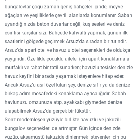
bungalovlar çoğu zaman geniş bahçeler içinde, meyve
ağaçları ve yeşilliklerle çevrili alanlarda konumlanır. Sabah
uyandığınızda beton duvarlar değil, kuş sesleri ve deniz
esintisi karşılar sizi. Bahçede kahvaltı yapmak, günün ilk
saatlerini gölgede geçirmek Arsuz’da sıradan bir rutindir.
Arsuz’da apart otel ve havuzlu otel seçenekleri de oldukça
yaygındır. Özellikle çocuklu aileler için apart konaklamalar
mutfaklı ve rahat bir tatil sunarken; havuzlu tesisler denizle
havuz keyfini bir arada yaşamak isteyenlere hitap eder.
Ancak Arsuz’u asıl özel kılan şey, denize sıfır ya da denize
birkaç adım mesafedeki konaklama ayrıcalığıdır. Sabah
havlunuzu omzunuza atıp, ayakkabı giymeden denize
ulaşabilmek Arsuz’da gerçek bir lükstür.
Sonz modernleşen yüzüyle birlikte havuzlu ve jakuzili
bungalov seçenekleri de artmıştır. Gün içinde denizde
yüzüp, akşamüstü jakuzide dinlenmek isteyenler için bu