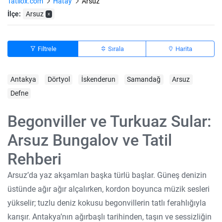
Tatilox.com
Hatay
Arsuz
İlçe:
Arsuz
x
Filtrele
Sırala
Harita
Antakya
Dörtyol
İskenderun
Samandağ
Arsuz
Defne
Begonviller ve Turkuaz Sular:
Arsuz Bungalov ve Tatil
Rehberi
Arsuz’da yaz akşamları başka türlü başlar. Güneş denizin
üstünde ağır ağır alçalırken, kordon boyunca müzik sesleri
yükselir; tuzlu deniz kokusu begonvillerin tatlı ferahlığıyla
karışır. Antakya’nın ağırbaşlı tarihinden, taşın ve sessizliğin