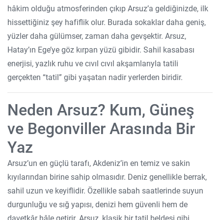
hâkim olduğu atmosferinden çıkıp Arsuz’a geldiğinizde, ilk
hissettiğiniz şey hafiflik olur. Burada sokaklar daha geniş,
yüzler daha gülümser, zaman daha gevşektir. Arsuz,
Hatay’ın Ege’ye göz kırpan yüzü gibidir. Sahil kasabası
enerjisi, yazlık ruhu ve cıvıl cıvıl akşamlarıyla tatili
gerçekten “tatil” gibi yaşatan nadir yerlerden biridir.
Neden Arsuz? Kum, Güneş
ve Begonviller Arasında Bir
Yaz
Arsuz’un en güçlü tarafı, Akdeniz’in en temiz ve sakin
kıyılarından birine sahip olmasıdır. Deniz genellikle berrak,
sahil uzun ve keyiflidir. Özellikle sabah saatlerinde suyun
durgunluğu ve sığ yapısı, denizi hem güvenli hem de
davetkâr hâle getirir. Arsuz, klasik bir tatil beldesi gibi