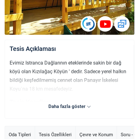
Tesis Açıklaması
Evimiz Istranca Dağlarının eteklerinde sakin bir dağ
köyü olan Kızılağaç Köyün ' dedir. Sadece yerel halkın
bildiği keşfedilmemiş cennet olan Panayır İskelesi
Koyu`na 18 km mesafedeyiz.
Tesis Koşulları
Daha fazla göster
Check-in
En erken saat 14:00 ve sonrası.
Check-out
Oda Tipleri
Tesis Özellikleri
Çevre ve Konum
Soru - C
En geç saat 11:00 ve öncesi.