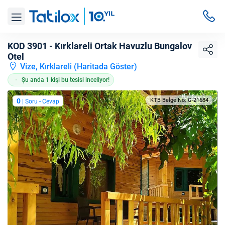
KOD 3901 - Kırklareli Ortak Havuzlu Bungalov
Otel
Vize, Kırklareli (
Haritada Göster
)
Şu anda 1 kişi bu tesisi inceliyor!
0
KTB Belge No: G-21684
| Soru - Cevap