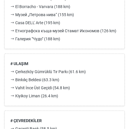
El Borracho - Varvara (188 km)
Музей „Петрова нива“ (155 km)
Casa DELL' Arte (195 km)
Етнографска къща-музей Стамат Икономов (126 km)
Галерия "Чудо" (188 km)
# ULAŞIM
Çerkezköy Gümrüklü Tır Parkı (61.6 km)
Binkılıç Beldesi (63.3 km)
Vahit İnce Üst Geçidi (54.8 km)
Kiyikoy Liman (26.4 km)
# ÇEVREDEKİLER
Garanti Bank (58.5 km)