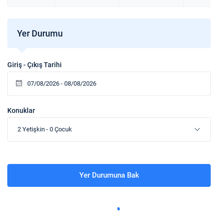
Sigara
Odalarda sigara içilmez.
Yer Durumu
Çocuklar
2 yaşına kadar olan bebekler ücretsizdir.
Giriş - Çıkış Tarihi
Konuklar
2 Yetişkin
-
0 Çocuk
Yer Durumuna Bak