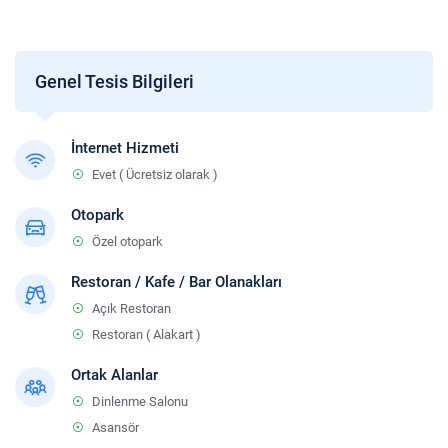
Check-out
En geç saat 12:00 ve öncesi.
Sigara
Genel Tesis Bilgileri
Odalarda sigara içilmez.
Çocuklar
İnternet Hizmeti
2 yaşına kadar olan bebekler ücretsizdir.
Evet ( Ücretsiz olarak )
Otopark
Özel otopark
Restoran / Kafe / Bar Olanakları
Açık Restoran
Restoran ( Alakart )
Ortak Alanlar
Dinlenme Salonu
Asansör