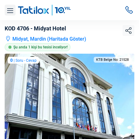
KOD 4706 - Midyat Hotel
Midyat, Mardin (
Haritada Göster
)
Şu anda 1 kişi bu tesisi inceliyor!
0
KTB Belge No: 21528
| Soru - Cevap