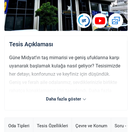
Tesis Açıklaması
Güne Midyat’ın taş mimarisi ve geniş ufuklarına karşı
uyanarak başlamak kulağa nasıl geliyor? Tesisimizde
her detayı, konforunuz ve keyfiniz için düşündük.
Geniş ve ferah aile odalarımız, sevdiklerinizle birlikte
rahatça konaklamanız için tasarlandı. Daha fazla
konfor ve ayrıcalık arayan misafirlerimiz içinse özenle
Daha fazla göster
dekore edilmiş suit odalarımız, şıklık ve rahatlığı bir
arada sunuyor. Şehir manzarasına açılan
balkonlarımızda kahvenizi yudumlarken Midyat’ın
Oda Tipleri
Tesis Özellikleri
Çevre ve Konum
Soru - C
büyüleyici atmosferini içinize çekebilirsiniz. Lezzet