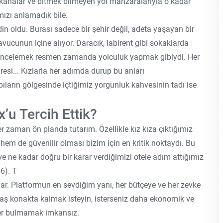
ahkahalar ve bitmek bilmeyen yol manzaralarıyla o kadar
ımızı anlamadık bile.
rdin oldu. Burası sadece bir şehir değil, adeta yaşayan bir
vucunun içine alıyor. Daracık, labirent gibi sokaklarda
ı incelemek resmen zamanda yolculuk yapmak gibiydi. Her
aresi... Kızlarla her adımda durup bu anları
ların gölgesinde içtiğimiz yorgunluk kahvesinin tadı ise
’u Tercih Ettik?
r zaman ön planda tutarım. Özellikle kız kıza çıktığımız
em de güvenilir olması bizim için en kritik noktaydı. Bu
 ve ne kadar doğru bir karar verdiğimizi otele adım attığımız
6). T
 var. Platformun en sevdiğim yanı, her bütçeye ve her zevke
 taş konakta kalmak isteyin, isterseniz daha ekonomik ve
 yer bulmamak imkansız.