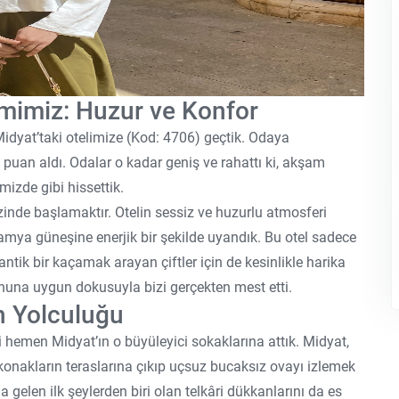
mimiz: Huzur ve Konfor
dyat’taki otelimize (Kod: 4706) geçtik. Odaya
m puan aldı. Odalar o kadar geniş ve rahattı ki, akşam
mizde gibi hissettik.
 zinde başlamaktır. Otelin sessiz ve huzurlu atmosferi
ya güneşine enerjik bir şekilde uyandık. Bu otel sadece
antik bir kaçamak arayan çiftler için de kesinlikle harika
huna uygun dokusuyla bizi gerçekten mest etti.
h Yolculuğu
 hemen Midyat’ın o büyüleyici sokaklarına attık. Midyat,
konakların teraslarına çıkıp uçsuz bucaksız ovayı izlemek
a gelen ilk şeylerden biri olan telkâri dükkanlarını da es