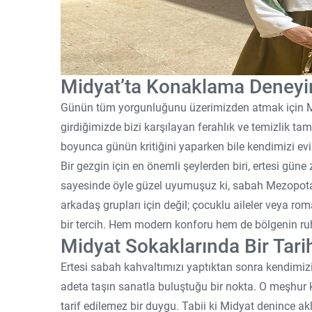
Midyat’ta Konaklama Deneyi
Günün tüm yorgunluğunu üzerimizden atmak için Mi
girdiğimizde bizi karşılayan ferahlık ve temizlik ta
boyunca günün kritiğini yaparken bile kendimizi evi
Bir gezgin için en önemli şeylerden biri, ertesi güne
sayesinde öyle güzel uyumuşuz ki, sabah Mezopotam
arkadaş grupları için değil; çocuklu aileler veya rom
bir tercih. Hem modern konforu hem de bölgenin ru
Midyat Sokaklarında Bir Tari
Ertesi sabah kahvaltımızı yaptıktan sonra kendimizi
adeta taşın sanatla buluştuğu bir nokta. O meşhur 
tarif edilemez bir duygu. Tabii ki Midyat denince akl