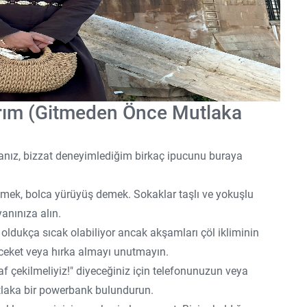
arım (Gitmeden Önce Mutlaka
nız, bizzat deneyimlediğim birkaç ipucunu buraya
ek, bolca yürüyüş demek. Sokaklar taşlı ve yokuşlu
anınıza alın.
oldukça sıcak olabiliyor ancak akşamları çöl ikliminin
r ceket veya hırka almayı unutmayın.
 çekilmeliyiz!" diyeceğiniz için telefonunuzun veya
utlaka bir powerbank bulundurun.