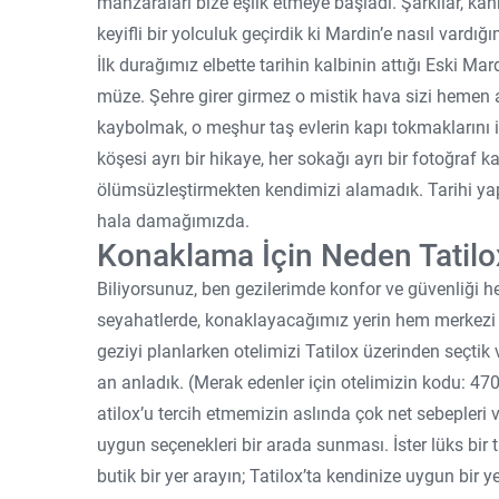
manzaraları bize eşlik etmeye başladı. Şarkılar, k
keyifli bir yolculuk geçirdik ki Mardin’e nasıl vardığ
İlk durağımız elbette tarihin kalbinin attığı Eski Ma
müze. Şehre girer girmez o mistik hava sizi hemen a
kaybolmak, o meşhur taş evlerin kapı tokmakların
köşesi ayrı bir hikaye, her sokağı ayrı bir fotoğraf k
ölümsüzleştirmekten kendimizi alamadık. Tarihi yapı
hala damağımızda.
Konaklama İçin Neden Tatilox
Biliyorsunuz, ben gezilerimde konfor ve güvenliği he
seyahatlerde, konaklayacağımız yerin hem merkezi h
geziyi planlarken otelimizi Tatilox üzerinden seçtik
an anladık. (Merak edenler için otelimizin kodu: 470
atilox’u tercih etmemizin aslında çok net sebepleri
uygun seçenekleri bir arada sunması. İster lüks bir
butik bir yer arayın; Tatilox’ta kendinize uygun bir