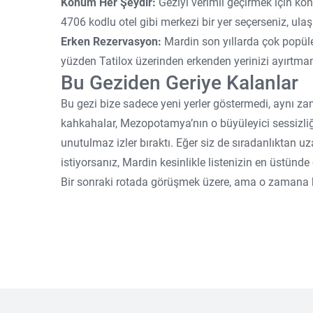
Konum Her Şeydir:
Geziyi verimli geçirmek için ko
4706 kodlu otel gibi merkezi bir yer seçerseniz, ulaş
Erken Rezervasyon:
Mardin son yıllarda çok popüler
yüzden Tatilox üzerinden erkenden yerinizi ayırtman
Bu Geziden Geriye Kalanlar
Bu gezi bize sadece yeni yerler göstermedi, aynı za
kahkahalar, Mezopotamya’nın o büyüleyici sessizliği
unutulmaz izler bıraktı. Eğer siz de sıradanlıktan u
istiyorsanız, Mardin kesinlikle listenizin en üstünde
Bir sonraki rotada görüşmek üzere, ama o zamana ka