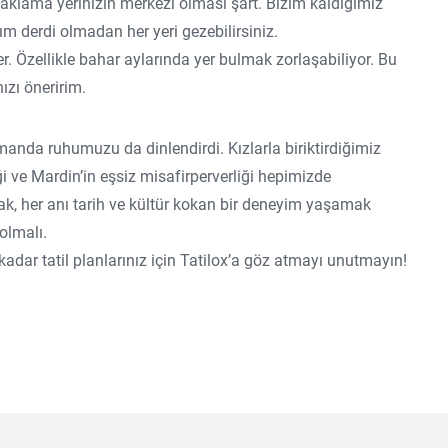
naklama yerinizin merkezi olması şart. Bizim kaldığımız
ım derdi olmadan her yeri gezebilirsiniz.
. Özellikle bahar aylarında yer bulmak zorlaşabiliyor. Bu
ızı öneririm.
manda ruhumuzu da dinlendirdi. Kızlarla biriktirdiğimiz
 ve Mardin’in eşsiz misafirperverliği hepimizde
zak, her anı tarih ve kültür kokan bir deneyim yaşamak
 olmalı.
dar tatil planlarınız için Tatilox’a göz atmayı unutmayın!