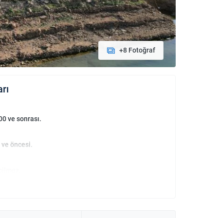
+8 Fotoğraf
arı
00 ve sonrası.
 ve öncesi.
çilmez.
an bebekler ücretsizdir.