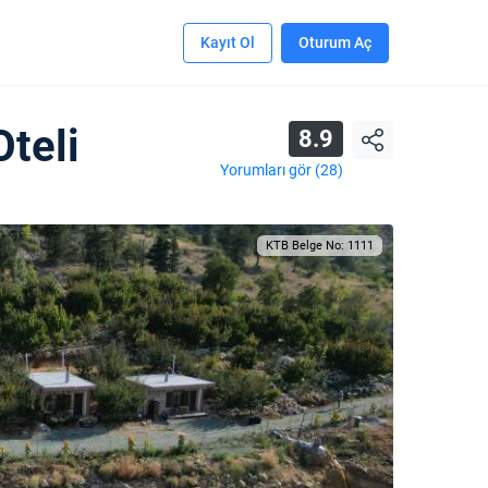
Kayıt Ol
Oturum Aç
teli
8.9
Yorumları gör (28)
KTB Belge No: 1111