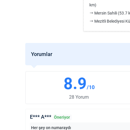
km)
Mersin Sahili (53.7 
Mezitli Belediyesi K
Yorumlar
8.9
/10
28 Yorum
E*** A***
Öneriyor
Her şey on numaraydı