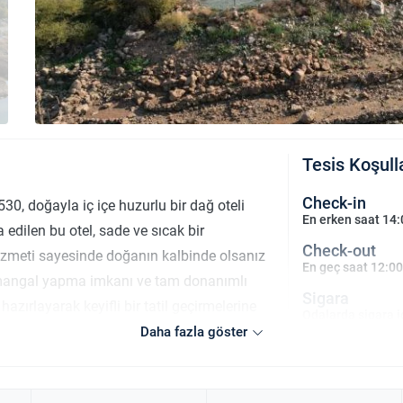
Tesis Koşull
Check-in
0, doğayla iç içe huzurlu bir dağ oteli
En erken saat 14:
a edilen bu otel, sade ve sıcak bir
Check-out
izmeti sayesinde doğanın kalbinde olsanız
En geç saat 12:00
e mangal yapma imkanı ve tam donanımlı
Sigara
azırlayarak keyifli bir tatil geçirmelerine
Odalarda sigara i
 sunan KOD 530, otopark imkanı olmamasına
Daha fazla göster
Çocuklar
er için mükemmel bir kaçış noktasıdır.
2 yaşına kadar ol
lu bir konaklama arayanlar için ideal bir