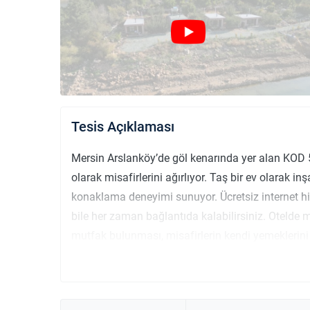
Tesis Açıklaması
Mersin Arslanköy’de göl kenarında yer alan KOD 53
olarak misafirlerini ağırlıyor. Taş bir ev olarak inş
konaklama deneyimi sunuyor. Ücretsiz internet h
bile her zaman bağlantıda kalabilirsiniz. Oteld
mutfak bulunması, misafirlerin kendi yemeklerini h
olanak tanıyor. Göl kenarında huzur dolu anlar
rağmen doğayla baş başa vakit geçirmek isteyenl
Doğa yürüyüşleri ve göl manzarası eşliğinde huzur