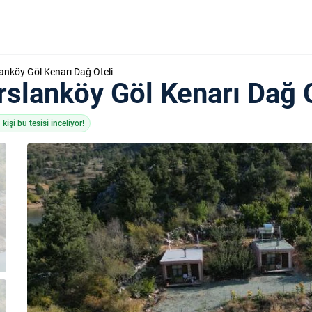
anköy Göl Kenarı Dağ Oteli
slanköy Göl Kenarı Dağ O
işi bu tesisi inceliyor!